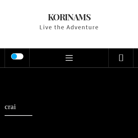
Skip
to
KORINAMS
content
Live the Adventure
Primary
Menu
crai