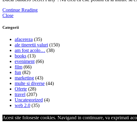
Continue Reading
Close
Categorii
afacereza
(35)
ale tineretii valuri
(150)
am fost acolo…
(38)
books
(13)
eveniment
(66)
film
(66)
fun
(82)
marketing
(43)
multe si diverse
(44)
Oferte
(28)
travel
(207)
Uncategorized
(4)
web 2.0
(35)
Acest site foloseste cookies. Navigand in continuare, va exprimati acor