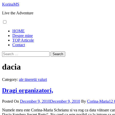
Skip
KorinaMS
to
Live the Adventure
content
Primary
HOME
Menu
Despre mine
TOP Articole
Contact
Search
for:
dacia
Category:
ale tineretii valuri
Dragi organizatori,
Posted On
December 9, 2010
December 9, 2010
By
Corina-Maria
12 
Numele meu este Corina-Maria Scheianu si va rog ca data viitoare cand 
Dacia Sandero Secret Party“. Nu cred ca este posibil ca la intrare sa e