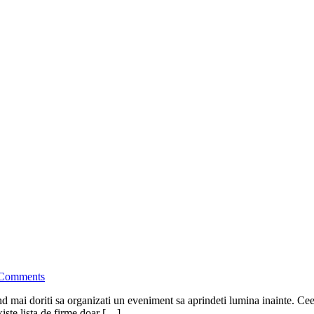
Comments
mai doriti sa organizati un eveniment sa aprindeti lumina inainte. Ceea 
xiste lista de firme doar […]