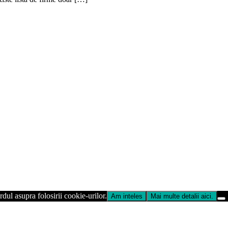
dul asupra folosirii cookie-urilor.
Am inteles
Mai multe detalii aici.