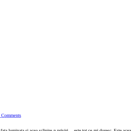
 Comments
ta luminata si acea sclipire-n priviri… este tot ce-mi doresc. Este acea t