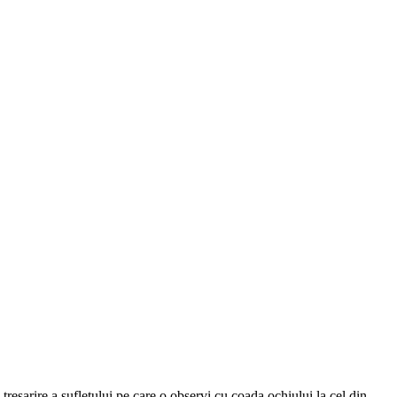
resarire a sufletului pe care o observi cu coada ochiului la cel din