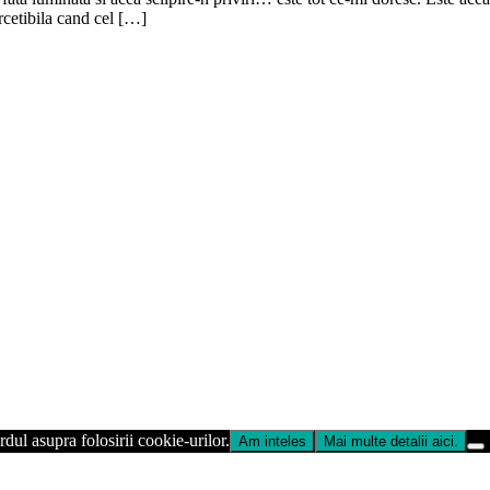
ercetibila cand cel […]
dul asupra folosirii cookie-urilor.
Am inteles
Mai multe detalii aici.