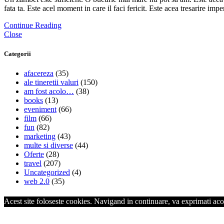
fata ta. Este acel moment in care il faci fericit. Este acea tresarire imp
Continue Reading
Close
Categorii
afacereza
(35)
ale tineretii valuri
(150)
am fost acolo…
(38)
books
(13)
eveniment
(66)
film
(66)
fun
(82)
marketing
(43)
multe si diverse
(44)
Oferte
(28)
travel
(207)
Uncategorized
(4)
web 2.0
(35)
Acest site foloseste cookies. Navigand in continuare, va exprimati acor