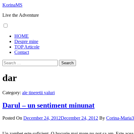
Skip
KorinaMS
to
Live the Adventure
content
Primary
HOME
Menu
Despre mine
TOP Articole
Contact
Search
for:
dar
Category:
ale tineretii valuri
Darul – un sentiment minunat
Posted On
December 24, 2012
December 24, 2012
By
Corina-Maria
3
Un zambet este suficient. O bucurie mai mare nu pot sa am. Este acea fa