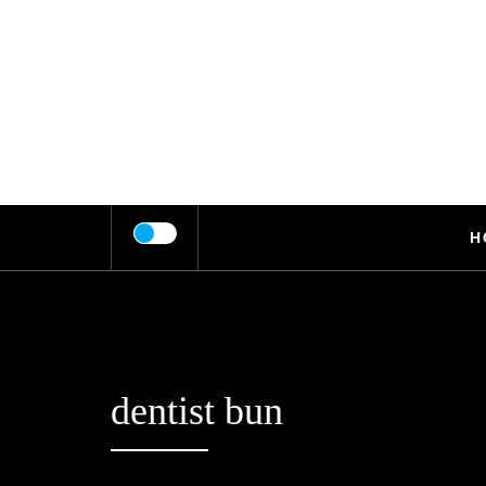
Skip
to
content
H
dentist bun