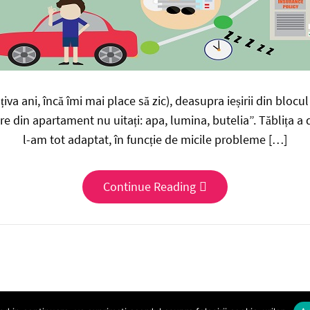
a ani, încă îmi mai place să zic), deasupra ieșirii din blocu
ire din apartament nu uitați: apa, lumina, butelia”. Tăblița a
l-am tot adaptat, în funcție de micile probleme […]
Continue Reading