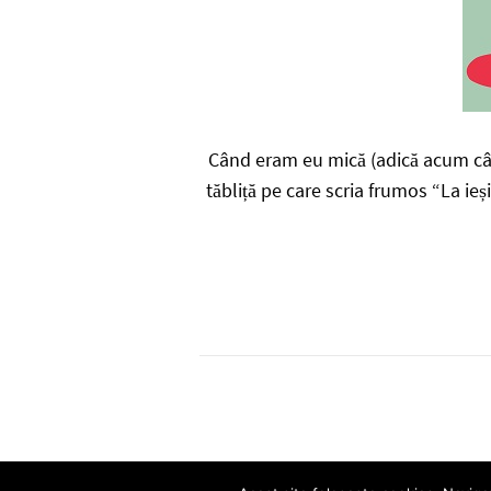
Când eram eu mică (adică acum câțiv
tăbliță pe care scria frumos “La ieș