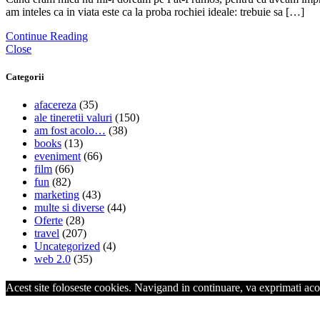
am inteles ca in viata este ca la proba rochiei ideale: trebuie sa […]
Continue Reading
Close
Categorii
afacereza
(35)
ale tineretii valuri
(150)
am fost acolo…
(38)
books
(13)
eveniment
(66)
film
(66)
fun
(82)
marketing
(43)
multe si diverse
(44)
Oferte
(28)
travel
(207)
Uncategorized
(4)
web 2.0
(35)
Acest site foloseste cookies. Navigand in continuare, va exprimati acor