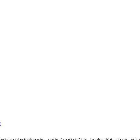
t
a ca el este departe – peste 7 mari si 7 tari. In plus, Fat asta nu av