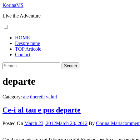
Skip
KorinaMS
to
Live the Adventure
content
Primary
HOME
Menu
Despre mine
TOP Articole
Contact
Search
for:
departe
Category:
ale tineretii valuri
Ce-i al tau e pus departe
Posted On
March 23, 2012
March 23, 2012
By
Corina-Maria
commen
Cand eram mica nu mi-l doream pe Fat-Frumos, pentru ca aveam impresi