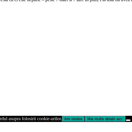
dul asupra folosirii cookie-urilor.
Am inteles
Mai multe detalii aici.