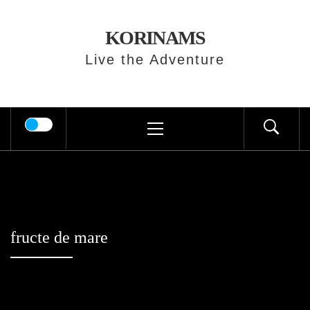
Skip
to
KORINAMS
content
Live the Adventure
Primary
Menu
fructe de mare