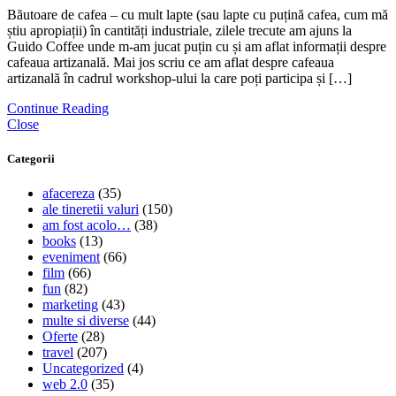
Băutoare de cafea – cu mult lapte (sau lapte cu puțină cafea, cum mă
știu apropiații) în cantități industriale, zilele trecute am ajuns la
Guido Coffee unde m-am jucat puțin cu și am aflat informații despre
cafeaua artizanală. Mai jos scriu ce am aflat despre cafeaua
artizanală în cadrul workshop-ului la care poți participa și […]
Continue Reading
Close
Categorii
afacereza
(35)
ale tineretii valuri
(150)
am fost acolo…
(38)
books
(13)
eveniment
(66)
film
(66)
fun
(82)
marketing
(43)
multe si diverse
(44)
Oferte
(28)
travel
(207)
Uncategorized
(4)
web 2.0
(35)