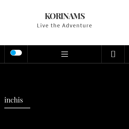
Skip
to
KORINAMS
content
Live the Adventure
Primary
Menu
inchis