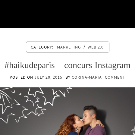
CATEGORY:
MARKETING
/
WEB 2.0
#haikudeparis – concurs Instagram
POSTED ON
JULY 20, 2015
BY
CORINA-MARIA
COMMENT