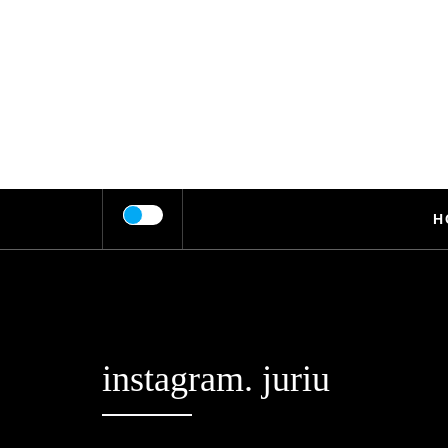
Skip
to
content
H
instagram. juriu