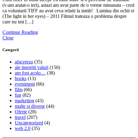
(v-am aratat-o ieri), astazi am avut parte de o vreme minunata – cred
ca voluntarii TIFF au avut ceva relatii la inmh! Lumina din ochii ei
(The light in her eyes) – 2011 Filmul trateaza o problema despre
care nu imi […]
Continue Reading
Close
Categorii
afacereza
(35)
ale tineretii valuri
(150)
am fost acolo…
(38)
books
(13)
eveniment
(66)
film
(66)
fun
(82)
marketing
(43)
multe si diverse
(44)
Oferte
(28)
travel
(207)
Uncategorized
(4)
web 2.0
(35)