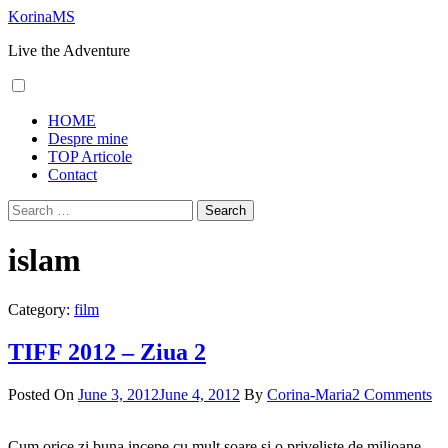
Skip
KorinaMS
to
Live the Adventure
content
Primary
HOME
Menu
Despre mine
TOP Articole
Contact
Search
for:
islam
Category:
film
TIFF 2012 – Ziua 2
Posted On
June 3, 2012
June 4, 2012
By
Corina-Maria
2 Comments
Cum orice zi buna incepe cu mult soare si o priveliste de milioane