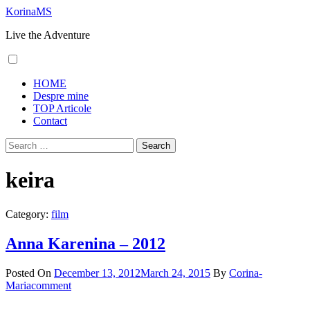
Skip
KorinaMS
to
Live the Adventure
content
Primary
HOME
Menu
Despre mine
TOP Articole
Contact
Search
for:
keira
Category:
film
Anna Karenina – 2012
Posted On
December 13, 2012
March 24, 2015
By
Corina-
Maria
comment