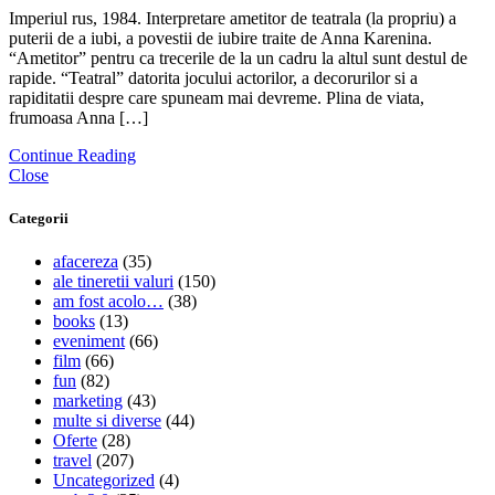
Imperiul rus, 1984. Interpretare ametitor de teatrala (la propriu) a
puterii de a iubi, a povestii de iubire traite de Anna Karenina.
“Ametitor” pentru ca trecerile de la un cadru la altul sunt destul de
rapide. “Teatral” datorita jocului actorilor, a decorurilor si a
rapiditatii despre care spuneam mai devreme. Plina de viata,
frumoasa Anna […]
Continue Reading
Close
Categorii
afacereza
(35)
ale tineretii valuri
(150)
am fost acolo…
(38)
books
(13)
eveniment
(66)
film
(66)
fun
(82)
marketing
(43)
multe si diverse
(44)
Oferte
(28)
travel
(207)
Uncategorized
(4)