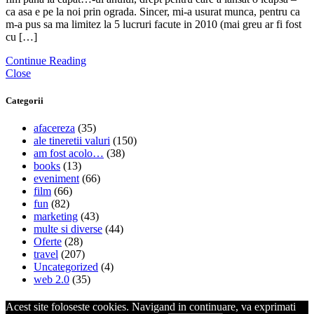
ca asa e pe la noi prin ograda. Sincer, mi-a usurat munca, pentru ca
m-a pus sa ma limitez la 5 lucruri facute in 2010 (mai greu ar fi fost
cu […]
Continue Reading
Close
Categorii
afacereza
(35)
ale tineretii valuri
(150)
am fost acolo…
(38)
books
(13)
eveniment
(66)
film
(66)
fun
(82)
marketing
(43)
multe si diverse
(44)
Oferte
(28)
travel
(207)
Uncategorized
(4)
web 2.0
(35)
Acest site foloseste cookies. Navigand in continuare, va exprimati