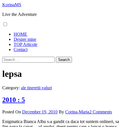
Skip
KorinaMS
to
Live the Adventure
content
Primary
HOME
Menu
Despre mine
TOP Articole
Contact
Search
for:
lepsa
Category:
ale tineretii valuri
2010 : 5
Posted On
December 19, 2010
By
Corina-Maria
2 Comments
Enigmatica Bianca Albu s-a gandit ca daca tot suntem onlineri, sa
fim pana la capat…-ul anului, drept pentru care a lansat o leapsa –