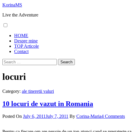
Skip
KorinaMS
to
Live the Adventure
content
Primary
HOME
Menu
Despre mine
TOP Articole
Contact
Search
for:
locuri
Category:
ale tineretii valuri
10 locuri de vazut in Romania
Posted On
July 6, 2011
July 7, 2011
By
Corina-Maria
4 Comments
Pentru ca fiecare om are nevoie de un top atunci cand se pregateste sa o 