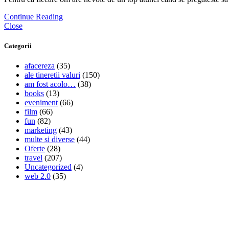
Continue Reading
Close
Categorii
afacereza
(35)
ale tineretii valuri
(150)
am fost acolo…
(38)
books
(13)
eveniment
(66)
film
(66)
fun
(82)
marketing
(43)
multe si diverse
(44)
Oferte
(28)
travel
(207)
Uncategorized
(4)
web 2.0
(35)