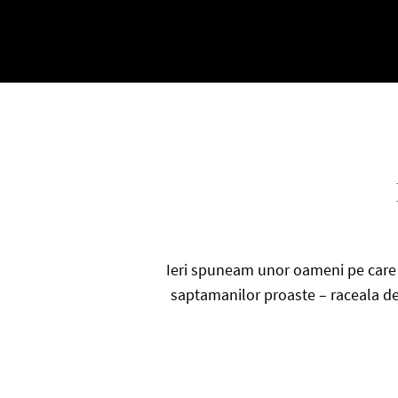
Ieri spuneam unor oameni pe care i
saptamanilor proaste – raceala des