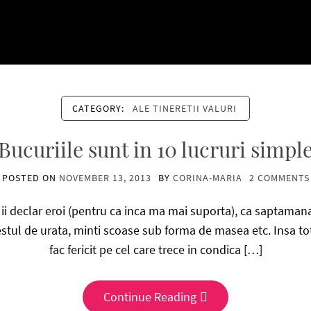
CATEGORY:
ALE TINERETII VALURI
Bucuriile sunt in 10 lucruri simpl
POSTED ON
NOVEMBER 13, 2013
BY
CORINA-MARIA
2 COMMENTS
i declar eroi (pentru ca inca ma mai suporta), ca saptamana a
tul de urata, minti scoase sub forma de masea etc. Insa tot
fac fericit pe cel care trece in condica […]
Continue Reading