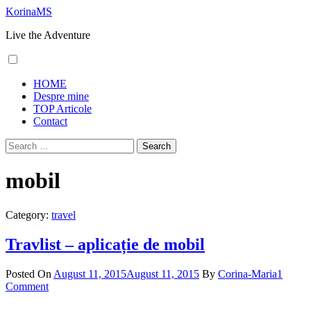
Skip
KorinaMS
to
Live the Adventure
content
Primary
HOME
Menu
Despre mine
TOP Articole
Contact
Search
for:
mobil
Category:
travel
Travlist – aplicație de mobil
Posted On
August 11, 2015
August 11, 2015
By
Corina-Maria
1
Comment