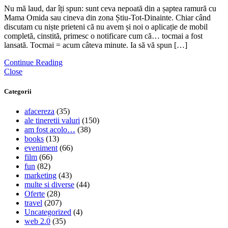
Nu mă laud, dar îți spun: sunt ceva nepoată din a șaptea ramură cu
Mama Omida sau cineva din zona Știu-Tot-Dinainte. Chiar când
discutam cu niște prieteni că nu avem și noi o aplicație de mobil
completă, cinstită, primesc o notificare cum că… tocmai a fost
lansată. Tocmai = acum câteva minute. Ia să vă spun […]
Continue Reading
Close
Categorii
afacereza
(35)
ale tineretii valuri
(150)
am fost acolo…
(38)
books
(13)
eveniment
(66)
film
(66)
fun
(82)
marketing
(43)
multe si diverse
(44)
Oferte
(28)
travel
(207)
Uncategorized
(4)
web 2.0
(35)