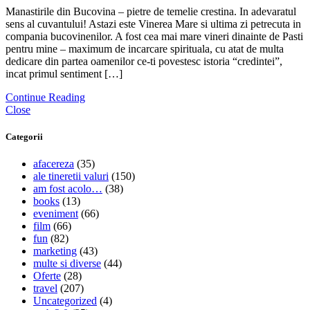
Manastirile din Bucovina – pietre de temelie crestina. In adevaratul
sens al cuvantului! Astazi este Vinerea Mare si ultima zi petrecuta in
compania bucovinenilor. A fost cea mai mare vineri dinainte de Pasti
pentru mine – maximum de incarcare spirituala, cu atat de multa
dedicare din partea oamenilor ce-ti povestesc istoria “credintei”,
incat primul sentiment […]
Continue Reading
Close
Categorii
afacereza
(35)
ale tineretii valuri
(150)
am fost acolo…
(38)
books
(13)
eveniment
(66)
film
(66)
fun
(82)
marketing
(43)
multe si diverse
(44)
Oferte
(28)
travel
(207)
Uncategorized
(4)