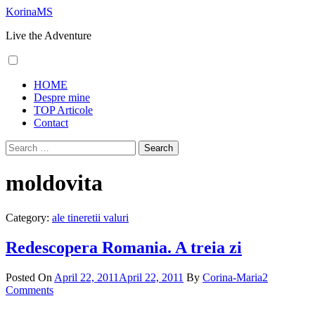
Skip
KorinaMS
to
Live the Adventure
content
Primary
HOME
Menu
Despre mine
TOP Articole
Contact
Search
for:
moldovita
Category:
ale tineretii valuri
Redescopera Romania. A treia zi
Posted On
April 22, 2011
April 22, 2011
By
Corina-Maria
2
Comments