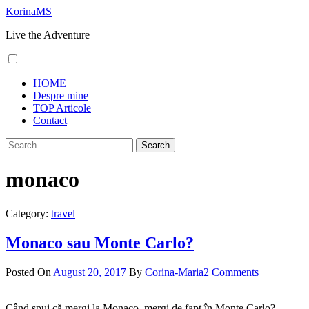
Skip
KorinaMS
to
Live the Adventure
content
Primary
HOME
Menu
Despre mine
TOP Articole
Contact
Search
for:
monaco
Category:
travel
Monaco sau Monte Carlo?
Posted On
August 20, 2017
By
Corina-Maria
2 Comments
Când spui că mergi la Monaco, mergi de fapt în Monte Carlo?