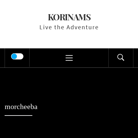
Skip
to
KORINAMS
content
Live the Adventure
Primary
Menu
morcheeba