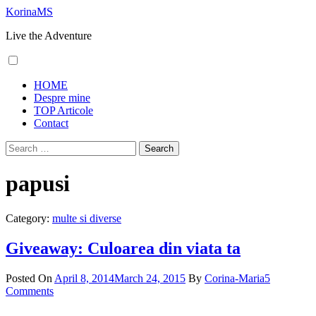
Skip
KorinaMS
to
Live the Adventure
content
Primary
HOME
Menu
Despre mine
TOP Articole
Contact
Search
for:
papusi
Category:
multe si diverse
Giveaway: Culoarea din viata ta
Posted On
April 8, 2014
March 24, 2015
By
Corina-Maria
5
Comments