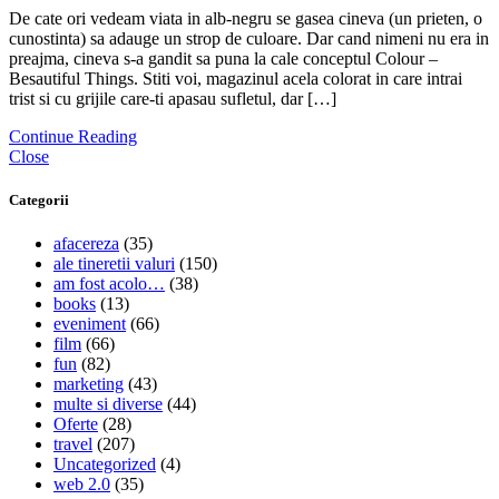
De cate ori vedeam viata in alb-negru se gasea cineva (un prieten, o
cunostinta) sa adauge un strop de culoare. Dar cand nimeni nu era in
preajma, cineva s-a gandit sa puna la cale conceptul Colour –
Besautiful Things. Stiti voi, magazinul acela colorat in care intrai
trist si cu grijile care-ti apasau sufletul, dar […]
Continue Reading
Close
Categorii
afacereza
(35)
ale tineretii valuri
(150)
am fost acolo…
(38)
books
(13)
eveniment
(66)
film
(66)
fun
(82)
marketing
(43)
multe si diverse
(44)
Oferte
(28)
travel
(207)
Uncategorized
(4)
web 2.0
(35)