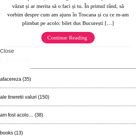
văzut și ar merita să o faci și tu. În primul rând, să
vorbim despre cum am ajuns în Toscana și cu ce m-am
plimbat pe acolo: bilet dus București […]
Continue Reading
Close
Categorii
afacereza
(35)
ale tineretii valuri
(150)
am fost acolo…
(38)
books
(13)