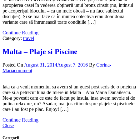
apropierea casei în vederea obținerii unui bronz cinstit (nu, întinsul
pe acoperișul blocului – ca un melc obosit – nu face subiectul
discuției). Și se mai face că în mintea colectivă erau doar două
variante care să întrunească toate condițiile […]
Continue Reading
Category:
travel
Malta – Plaje si Piscine
Posted On
August 31, 2014
August 7, 2016
By
Corina-
Maria
comment
Iata ca a venit momentul sa avem si un guest post scris de o prietena
care si-a petrecut luna de miere in Malta – Ana Maria Danailescu.
Ne-a povestit cam ce este de facut pe insula, insa avem nevoie si de
putina relaxare, nu? Asadar, mai jos citim despre plajele si piscinele
care i-au fost pe plac. Enjoy! […]
Continue Reading
Close
Categorii