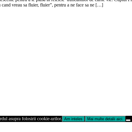
and vreau sa fluier, fluier”, pentru a ne face sa ne […]
dul asupra folosirii cookie-urilor.
Am inteles
Mai multe detalii aici.