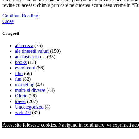
revine cu aceeasi chimie prin care ne cucerea acum ceva vreme in “Eu c
Continue Reading
Close
Categorii
afacereza
(35)
ale tineretii valuri
(150)
am fost acolo…
(38)
books
(13)
eveniment
(66)
film
(66)
fun
(82)
marketing
(43)
multe si diverse
(44)
Oferte
(28)
travel
(207)
Uncategorized
(4)
web 2.0
(35)
Acest site foloseste cookies. Navigand in continuare, va exprimati acor