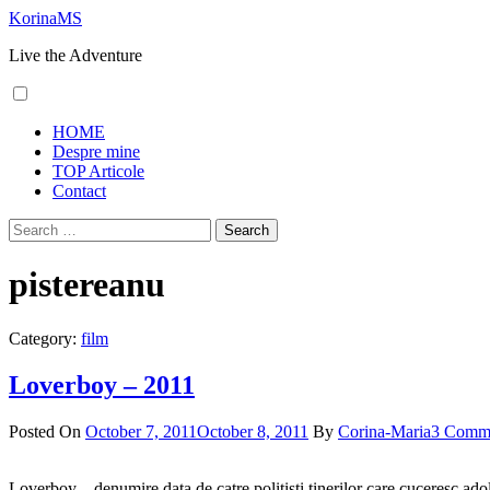
Skip
KorinaMS
to
Live the Adventure
content
Primary
HOME
Menu
Despre mine
TOP Articole
Contact
Search
for:
pistereanu
Category:
film
Loverboy – 2011
Posted On
October 7, 2011
October 8, 2011
By
Corina-Maria
3 Comm
Loverboy – denumire data de catre politisti tinerilor care cuceresc adol