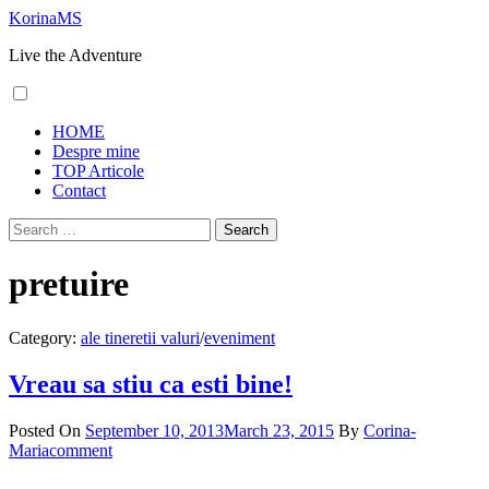
Skip
KorinaMS
to
Live the Adventure
content
Primary
HOME
Menu
Despre mine
TOP Articole
Contact
Search
for:
pretuire
Category:
ale tineretii valuri
/
eveniment
Vreau sa stiu ca esti bine!
Posted On
September 10, 2013
March 23, 2015
By
Corina-
Maria
comment