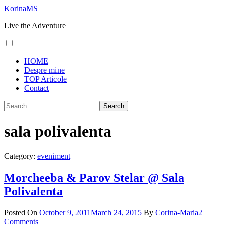
Skip
KorinaMS
to
Live the Adventure
content
Primary
HOME
Menu
Despre mine
TOP Articole
Contact
Search
for:
sala polivalenta
Category:
eveniment
Morcheeba & Parov Stelar @ Sala
Polivalenta
Posted On
October 9, 2011
March 24, 2015
By
Corina-Maria
2
Comments