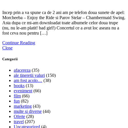
Incep prin a va spune ca de 2 ani am pe telefon doua sunete de apel:
Morcheeba – Enjoy the Ride si Parov Stelar – Chambermaid Swing.
Asta dupa ce mi-am downloadat toate albumele celor doua trupe
(nu, nu le-am platit! bad girl!) Concertul ce a avut loc aseara nu a
fost ceva nou pentru […]
Continue Reading
Close
Categorii
afacereza
(35)
ale tineretii valuri
(150)
am fost acolo…
(38)
books
(13)
eveniment
(66)
film
(66)
fun
(82)
marketing
(43)
multe si diverse
(44)
Oferte
(28)
travel
(207)
Uncategorized
(4)