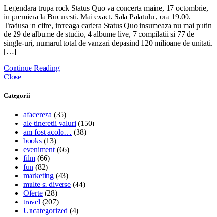
Legendara trupa rock Status Quo va concerta maine, 17 octombrie,
in premiera la Bucuresti. Mai exact: Sala Palatului, ora 19.00.
Tradusa in cifre, intreaga cariera Status Quo insumeaza nu mai putin
de 29 de albume de studio, 4 albume live, 7 compilatii si 77 de
single-uri, numarul total de vanzari depasind 120 milioane de unitati.
[…]
Continue Reading
Close
Categorii
afacereza
(35)
ale tineretii valuri
(150)
am fost acolo…
(38)
books
(13)
eveniment
(66)
film
(66)
fun
(82)
marketing
(43)
multe si diverse
(44)
Oferte
(28)
travel
(207)
Uncategorized
(4)