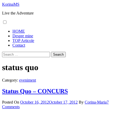
Skip
KorinaMS
to
Live the Adventure
content
Primary
HOME
Menu
Despre mine
TOP Articole
Contact
Search
for:
status quo
Category:
eveniment
Status Quo – CONCURS
Posted On
October 16, 2012
October 17, 2012
By
Corina-Maria
7
Comments