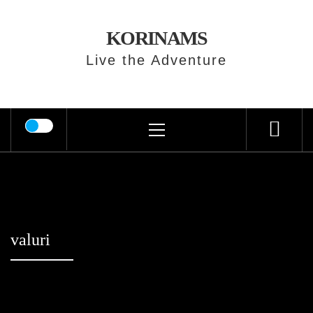
Skip
to
KORINAMS
content
Live the Adventure
Primary
Menu
valuri