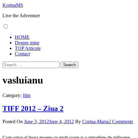
Skip
KorinaMS
to
Live the Adventure
content
Primary
HOME
Menu
Despre mine
TOP Articole
Contact
Search
for:
vasluianu
Category:
film
TIFF 2012 – Ziua 2
Posted On
June 3, 2012
June 4, 2012
By
Corina-Maria
2 Comments
Cum orice zi buna incepe cu mult soare si o priveliste de milioane