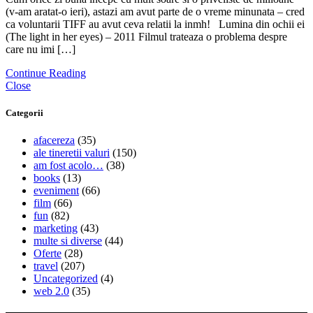
(v-am aratat-o ieri), astazi am avut parte de o vreme minunata – cred
ca voluntarii TIFF au avut ceva relatii la inmh! Lumina din ochii ei
(The light in her eyes) – 2011 Filmul trateaza o problema despre
care nu imi […]
Continue Reading
Close
Categorii
afacereza
(35)
ale tineretii valuri
(150)
am fost acolo…
(38)
books
(13)
eveniment
(66)
film
(66)
fun
(82)
marketing
(43)
multe si diverse
(44)
Oferte
(28)
travel
(207)
Uncategorized
(4)
web 2.0
(35)