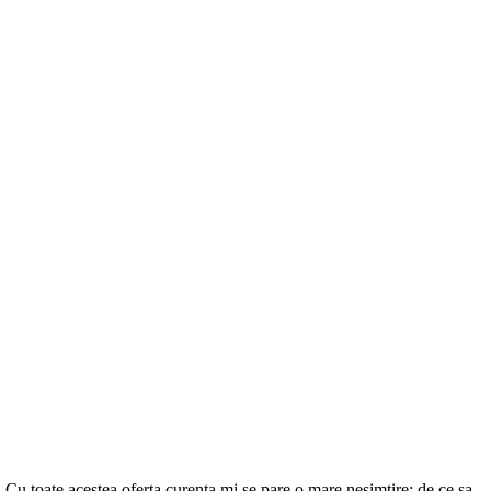
toate acestea oferta curenta mi se pare o mare nesimtire: de ce sa