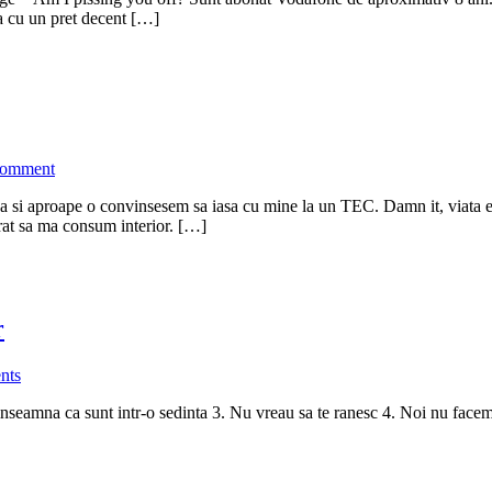
ua cu un pret decent […]
comment
i aproape o convinsesem sa iasa cu mine la un TEC. Damn it, viata e de
rat sa ma consum interior. […]
r
nts
inseamna ca sunt intr-o sedinta 3. Nu vreau sa te ranesc 4. Noi nu facem