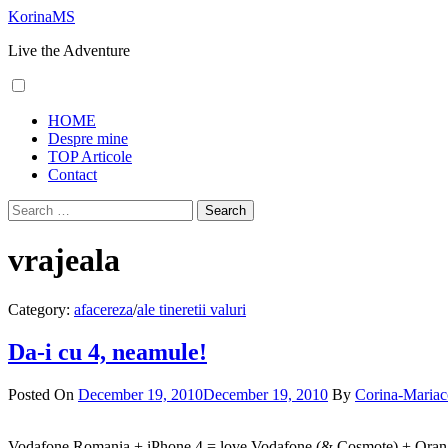
Skip
KorinaMS
to
Live the Adventure
content
Primary
HOME
Menu
Despre mine
TOP Articole
Contact
Search
for:
vrajeala
Category:
afacereza
/
ale tineretii valuri
Da-i cu 4, neamule!
Posted On
December 19, 2010
December 19, 2010
By
Corina-Maria
Vodafone Romania + iPhone 4 = love Vodafone (& Cosmote) + Orange = 