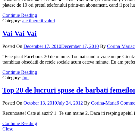
platesc de 10 ori pretul telefonului printr-un abonament, cand il pot l
Continue Reading
Category:
ale tineretii valuri
Vai Vai Vai
Posted On
December 17, 2010
December 17, 2010
By
Corina-Maria
“Este picat Facebook 20 de minute. Tocmai cand o vrajeam pe Gicutza s
trambitau obsedatii de retele sociale acum cateva minute. Eu am prefe
Continue Reading
Category:
fun
Top 20 de lucruri spuse de barbati femeilo
Posted On
October 13, 2010
July 24, 2012
By
Corina-Maria
6 Comme
Recunoaste! Cate ai auzit? 1. Te sun maine 2. Daca iti resping apelul 
Continue Reading
Close