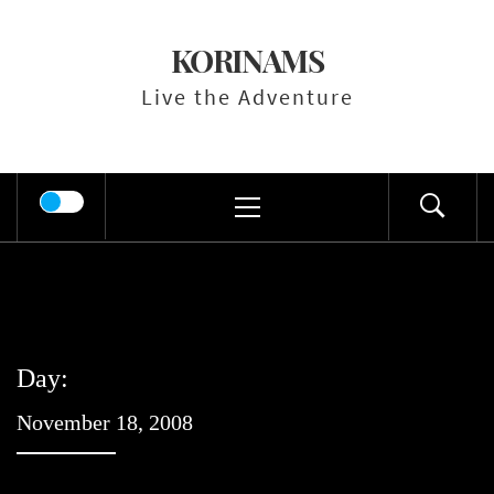
Skip
to
KORINAMS
content
Live the Adventure
Primary
Menu
Day:
November 18, 2008