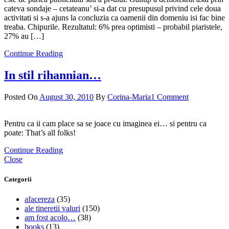
cateva sondaje – cetateanu’ si-a dat cu presupusul privind cele doua
activitati si s-a ajuns la concluzia ca oamenii din domeniu isi fac bine
treaba. Chipurile. Rezultatul: 6% prea optimisti – probabil piaristele,
27% au […]
Continue Reading
In stil rihannian…
Posted On
August 30, 2010
By
Corina-Maria
1 Comment
Pentru ca ii cam place sa se joace cu imaginea ei… si pentru ca
poate: That’s all folks!
Continue Reading
Close
Categorii
afacereza
(35)
ale tineretii valuri
(150)
am fost acolo…
(38)
books
(13)