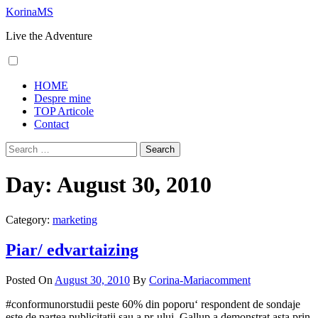
Skip
KorinaMS
to
Live the Adventure
content
Primary
HOME
Menu
Despre mine
TOP Articole
Contact
Search
for:
Day:
August 30, 2010
Category:
marketing
Piar/ edvartaizing
Posted On
August 30, 2010
By
Corina-Maria
comment
#conformunorstudii peste 60% din poporu‘ respondent de sondaje
este de partea publicitatii sau a pr-ului. Gallup a demonstrat asta prin