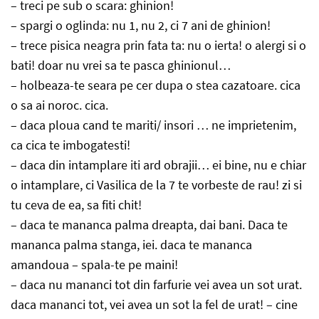
– treci pe sub o scara: ghinion!
– spargi o oglinda: nu 1, nu 2, ci 7 ani de ghinion!
– trece pisica neagra prin fata ta: nu o ierta! o alergi si o
bati! doar nu vrei sa te pasca ghinionul…
– holbeaza-te seara pe cer dupa o stea cazatoare. cica
o sa ai noroc. cica.
– daca ploua cand te mariti/ insori … ne imprietenim,
ca cica te imbogatesti!
– daca din intamplare iti ard obrajii… ei bine, nu e chiar
o intamplare, ci Vasilica de la 7 te vorbeste de rau! zi si
tu ceva de ea, sa fiti chit!
– daca te mananca palma dreapta, dai bani. Daca te
mananca palma stanga, iei. daca te mananca
amandoua – spala-te pe maini!
– daca nu mananci tot din farfurie vei avea un sot urat.
daca mananci tot, vei avea un sot la fel de urat! – cine