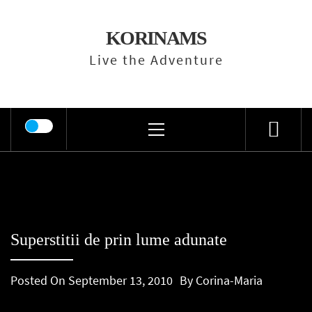
Skip
to
KORINAMS
content
Live the Adventure
Primary
Menu
Superstitii de prin lume adunate
Posted On
September 13, 2010
By
Corina-Maria