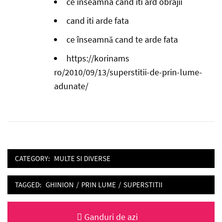
ce inseamna cand iti ard obrajii
cand iti arde fata
ce înseamnă cand te arde fata
https://korinams
ro/2010/09/13/superstitii-de-prin-lume-
adunate/
CATEGORY:
MULTE SI DIVERSE
TAGGED:
GHINION
/
PRIN LUME
/
SUPERSTITII
Post
Previous
Ganduri de azi