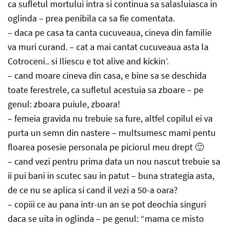
ca sufletul mortului intra si continua sa salasluiasca in
oglinda – prea penibila ca sa fie comentata.
– daca pe casa ta canta cucuveaua, cineva din familie
va muri curand. – cat a mai cantat cucuveaua asta la
Cotroceni.. si Iliescu e tot alive and kickin’.
– cand moare cineva din casa, e bine sa se deschida
toate ferestrele, ca sufletul acestuia sa zboare – pe
genul: zboara puiule, zboara!
– femeia gravida nu trebuie sa fure, altfel copilul ei va
purta un semn din nastere – multsumesc mami pentu
floarea posesie personala pe piciorul meu drept 🙂
– cand vezi pentru prima data un nou nascut trebuie sa
ii pui bani in scutec sau in patut – buna strategia asta,
de ce nu se aplica si cand il vezi a 50-a oara?
– copiii ce au pana intr-un an se pot deochia singuri
daca se uita in oglinda – pe genul: “mama ce misto