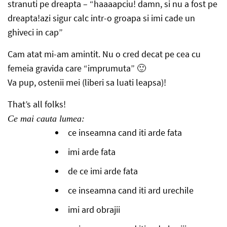
stranuti pe dreapta – “haaaapciu! damn, si nu a fost pe
dreapta!azi sigur calc intr-o groapa si imi cade un
ghiveci in cap”
Cam atat mi-am amintit. Nu o cred decat pe cea cu
femeia gravida care “imprumuta” 🙂
Va pup, ostenii mei (liberi sa luati leapsa)!
That’s all folks!
Ce mai cauta lumea:
ce inseamna cand iti arde fata
imi arde fata
de ce imi arde fata
ce inseamna cand iti ard urechile
imi ard obrajii