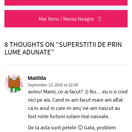
navigation
post:
Next
Mar Nero / Marea Neagra
post:
8 THOUGHTS ON “SUPERSTITII DE PRIN
LUME ADUNATE”
Matilda
September 13, 2010 at 22:58
aoleu! Mami, ce-ai facut? :)) Nu… eu n-o cred
nici pe aia. Cand m-am facut mare am aflat
ca in anul in care m-am/ ne-am nascut au
fost niste furtuni solare mai nasoale.
De la asta sunt petele 🙂 Gata, problem