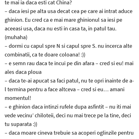
te mai ia daca esti cat China?
– daca iesi pe alta usa decat cea pe care ai intrat aduce
ghinion. Eu cred ca e mai mare ghinionul sa iesi pe
aceeasi usa, daca nu esti in casa ta, in patul tau.
(muhaha)
– dormi cu capul spre N si capul spre S. nu incerca alte
combinatii, ca te doare coloana! :))
– e semn rau daca te incui pe din afara – cred si eu! mai
ales daca ploua
– daca te-ai apucat sa faci patul, nu te opri inainte de a-
l termina pentru a face altceva – cred si eu… amani
momentul!
– e ghinion daca intinzi rufele dupa asfintit – nu iti mai
vede vecinu’ chiloteii, deci nu mai trece pe la tine, deci
tu suparata :))
– daca moare cineva trebuie sa acoperi oglinzile pentru