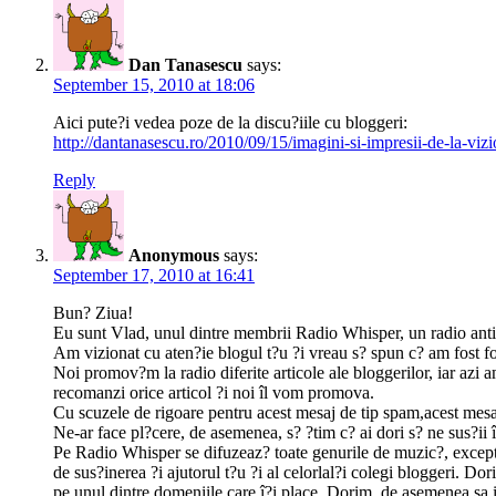
Dan Tanasescu
says:
September 15, 2010 at 18:06
Aici pute?i vedea poze de la discu?iile cu bloggeri:
http://dantanasescu.ro/2010/09/15/imagini-si-impresii-de-la-viz
Reply
Anonymous
says:
September 17, 2010 at 16:41
Bun? Ziua!
Eu sunt Vlad, unul dintre membrii Radio Whisper, un radio anti
Am vizionat cu aten?ie blogul t?u ?i vreau s? spun c? am fost foart
Noi promov?m la radio diferite articole ale bloggerilor, iar azi 
recomanzi orice articol ?i noi îl vom promova.
Cu scuzele de rigoare pentru acest mesaj de tip spam,acest mesaj e
Ne-ar face pl?cere, de asemenea, s? ?tim c? ai dori s? ne sus?ii 
Pe Radio Whisper se difuzeaz? toate genurile de muzic?, exceptâ
de sus?inerea ?i ajutorul t?u ?i al celorlal?i colegi bloggeri. D
pe unul dintre domeniile care î?i place. Dorim, de asemenea,sa it