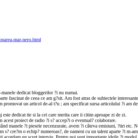
ionarea-mar-nero.html
-manele dedicat bloggerilor ?i nu numai.
e fascinat de ceea ce am g?sit. Am fost atras de subiectele interesante ?i 
am promovat un articol de-al t?u ; am specificat sursa articolului ?i am d
ste dedicat tie si la cei care merita care ii citim aproape zi de zi.
în acest proiect de radio ?i s? accep?i o eventual? colaborare.
nd manele ?i piesele necenzurate, avem ?i câteva emisiuni, ?tiri etc. 
orim s? cre?m o echip? numeroas?, de oameni cu un talent aparte ?i m-am g
i acordam un scurt interviu. Pentru noi sunt importante ideile ?i modul de