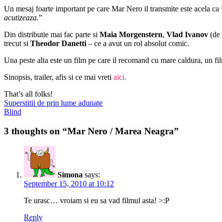
Un mesaj foarte important pe care Mar Nero il transmite este acela ca via
acutizeaza.
”
Din distributie mai fac parte si
Maia Morgenstern
,
Vlad Ivanov
(de 
trecut si
Theodor Danetti
– ce a avut un rol absolut comic.
Una peste alta este un film pe care il recomand cu mare caldura, un film 
Sinopsis, trailer, afis si ce mai vreti
aici.
That’s all folks!
Post
Previous
Superstitii de prin lume adunate
post:
Next
Blind
navigation
post:
3 thoughts on “Mar Nero / Marea Neagra”
Simona
says:
September 15, 2010 at 10:12
Te urasc… vroiam si eu sa vad filmul asta! >:P
Reply