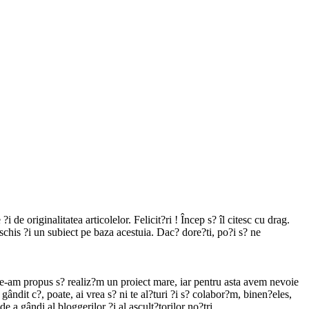
de originalitatea articolelor. Felicit?ri ! Încep s? îl citesc cu drag.
eschis ?i un subiect pe baza acestuia. Dac? dore?ti, po?i s? ne
Ne-am propus s? realiz?m un proiect mare, iar pentru asta avem nevoie
ândit c?, poate, ai vrea s? ni te al?turi ?i s? colabor?m, binen?eles,
 a gândi al bloggerilor ?i al ascult?torilor no?tri.