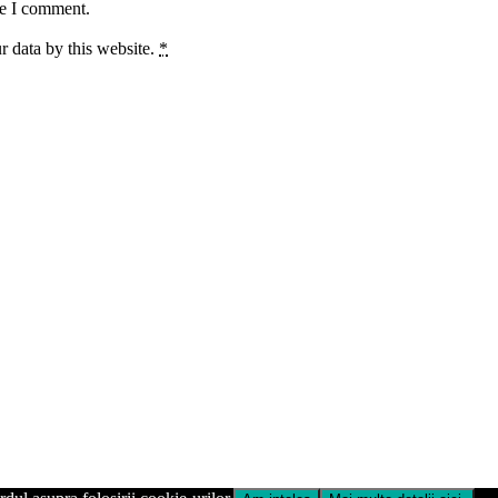
me I comment.
r data by this website.
*