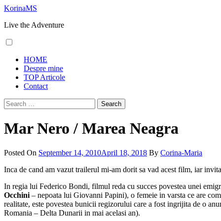
Skip
KorinaMS
to
Live the Adventure
content
Primary
HOME
Menu
Despre mine
TOP Articole
Contact
Search
for:
Mar Nero / Marea Neagra
Posted On
September 14, 2010
April 18, 2018
By
Corina-Maria
Inca de cand am vazut trailerul mi-am dorit sa vad acest film, iar invita
In regia lui Federico Bondi, filmul reda cu succes povestea unei emi
Occhini
– nepoata lui Giovanni Papini), o femeie in varsta ce are compor
realitate, este povestea bunicii regizorului care a fost ingrijita de o a
Romania – Delta Dunarii in mai acelasi an).