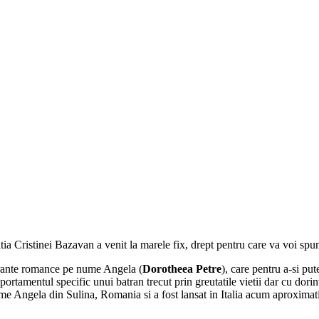
tia Cristinei Bazavan a venit la marele fix, drept pentru care va voi spun
grante romance pe nume Angela (
Dorotheea Petre
), care pentru a-si pu
tamentul specific unui batran trecut prin greutatile vietii dar cu dorinta
nume Angela din Sulina, Romania si a fost lansat in Italia acum aproximativ