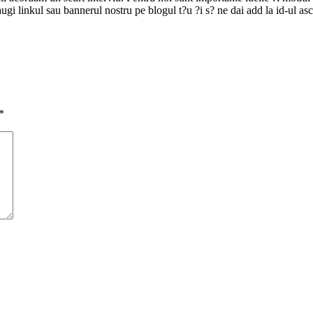
ugi linkul sau bannerul nostru pe blogul t?u ?i s? ne dai add la id-ul a
*