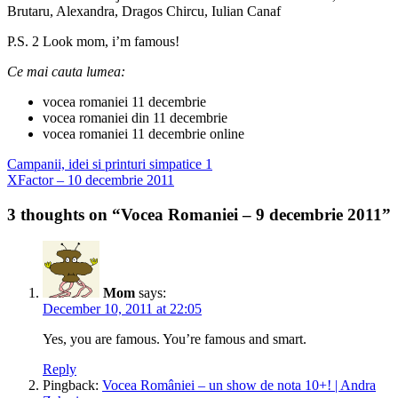
Brutaru, Alexandra, Dragos Chircu, Iulian Canaf
P.S. 2 Look mom, i’m famous!
Ce mai cauta lumea:
vocea romaniei 11 decembrie
vocea romaniei din 11 decembrie
vocea romaniei 11 decembrie online
Post
Previous
Campanii, idei si printuri simpatice 1
post:
Next
XFactor – 10 decembrie 2011
navigation
post:
3 thoughts on “Vocea Romaniei – 9 decembrie 2011”
Mom
says:
December 10, 2011 at 22:05
Yes, you are famous. You’re famous and smart.
Reply
Pingback:
Vocea României – un show de nota 10+! | Andra