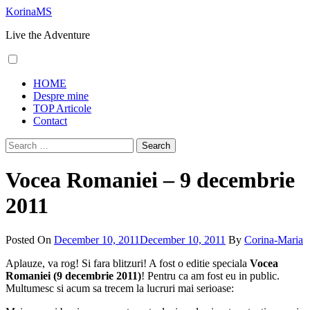
Skip
KorinaMS
to
Live the Adventure
content
Primary
HOME
Menu
Despre mine
TOP Articole
Contact
Search
for:
Vocea Romaniei – 9 decembrie
2011
Posted On
December 10, 2011
December 10, 2011
By
Corina-Maria
Aplauze, va rog! Si fara blitzuri! A fost o editie speciala
Vocea
Romaniei (9 decembrie 2011)
! Pentru ca am fost eu in public.
Multumesc si acum sa trecem la lucruri mai serioase: