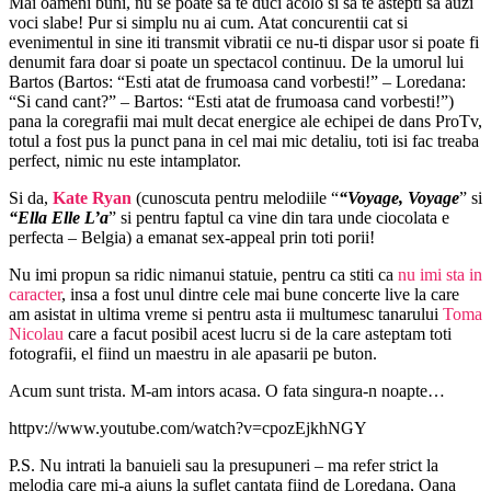
Mai oameni buni, nu se poate sa te duci acolo si sa te astepti sa auzi
voci slabe! Pur si simplu nu ai cum. Atat concurentii cat si
evenimentul in sine iti transmit vibratii ce nu-ti dispar usor si poate fi
denumit fara doar si poate un spectacol continuu. De la umorul lui
Bartos (Bartos: “Esti atat de frumoasa cand vorbesti!” – Loredana:
“Si cand cant?” – Bartos: “Esti atat de frumoasa cand vorbesti!”)
pana la coregrafii mai mult decat energice ale echipei de dans ProTv,
totul a fost pus la punct pana in cel mai mic detaliu, toti isi fac treaba
perfect, nimic nu este intamplator.
Si da,
Kate Ryan
(cunoscuta pentru melodiile “
“Voyage, Voyage
” si
“
Ella Elle L’a
” si pentru faptul ca vine din tara unde ciocolata e
perfecta – Belgia) a emanat sex-appeal prin toti porii!
Nu imi propun sa ridic nimanui statuie, pentru ca stiti ca
nu imi sta in
caracter
, insa a fost unul dintre cele mai bune concerte live la care
am asistat in ultima vreme si pentru asta ii multumesc tanarului
Toma
Nicolau
care a facut posibil acest lucru si de la care asteptam toti
fotografii, el fiind un maestru in ale apasarii pe buton.
Acum sunt trista. M-am intors acasa. O fata singura-n noapte…
httpv://www.youtube.com/watch?v=cpozEjkhNGY
P.S. Nu intrati la banuieli sau la presupuneri – ma refer strict la
melodia care mi-a ajuns la suflet cantata fiind de Loredana, Oana