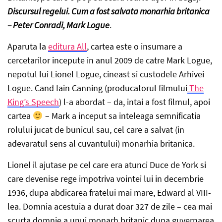
Discursul regelui. Cum a fost salvata monarhia britanica
– Peter Conradi, Mark Logue
.
Aparuta la
editura All
, cartea este o insumare a
cercetarilor incepute in anul 2009 de catre Mark Logue,
nepotul lui Lionel Logue, cineast si custodele Arhivei
Logue. Cand Iain Canning (producatorul filmului
The
King’s Speech
) l-a abordat – da, intai a fost filmul, apoi
cartea
– Mark a inceput sa inteleaga semnificatia
rolului jucat de bunicul sau, cel care a salvat (in
adevaratul sens al cuvantului) monarhia britanica.
Lionel il ajutase pe cel care era atunci Duce de York si
care devenise rege impotriva vointei lui in decembrie
1936, dupa abdicarea fratelui mai mare, Edward al VIII-
lea. Domnia acestuia a durat doar 327 de zile – cea mai
scurta domnie a unui monarh britanic dupa guvernarea