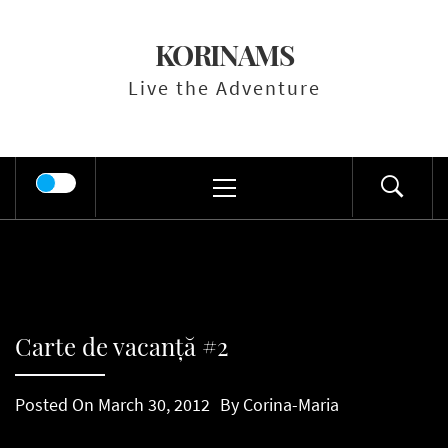
Skip
to
KORINAMS
content
Live the Adventure
Primary
Menu
Carte de vacanță #2
Posted On
March 30, 2012
By
Corina-Maria