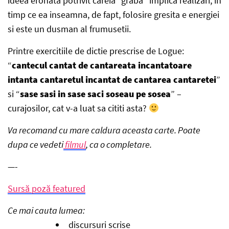
ideea eronata potrivit careia “graba” implica realizari, in
timp ce ea inseamna, de fapt, folosire gresita e energiei
si este un dusman al frumusetii.
Printre exercitiile de dictie prescrise de Logue:
“
cantecul cantat de cantareata incantatoare
intanta cantaretul incantat de cantarea cantaretei
”
si “
sase sasi in sase saci soseau pe sosea
” –
curajosilor, cat v-a luat sa cititi asta?
Va recomand cu mare caldura aceasta carte. Poate
dupa ce vedeti
filmul
, ca o completare.
—-
Sursă poză featured
Ce mai cauta lumea:
discursuri scrise