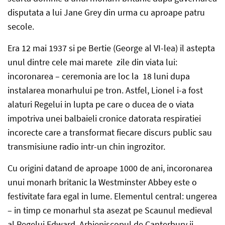
disputata a lui Jane Grey din urma cu aproape patru
secole.
Era 12 mai 1937 si pe Bertie (George al VI-lea) il astepta
unul dintre cele mai marete zile din viata lui:
incoronarea – ceremonia are loc la 18 luni dupa
instalarea monarhului pe tron. Astfel, Lionel i-a fost
alaturi Regelui in lupta pe care o ducea de o viata
impotriva unei balbaieli cronice datorata respiratiei
incorecte care a transformat fiecare discurs public sau
transmisiune radio intr-un chin ingrozitor.
Cu origini datand de aproape 1000 de ani, incoronarea
unui monarh britanic la Westminster Abbey este o
festivitate fara egal in lume. Elementul central: ungerea
– in timp ce monarhul sta asezat pe Scaunul medieval
al Regelui Edward, Arhiepiscopul de Canterbury ii