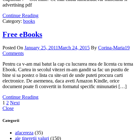
advertising pdf
Continue Reading
Category:
books
Free eBooks
Posted On
January 25, 2011
March 24, 2015
By
Corina-Maria
19
Comments
Pentru ca v-am mai batut la cap cu lucrarea mea de licenta cu tema
Ebook. Cartea in secolul vitezei m-am gandit sa fac un pustiu de
bine si sa postez o lista cu site-uri de unde puteti procura carti
electronice. De asemenea, daca aveti Amazon Kindle, orice
document poate fi convertit in formatul specific minunatiei […]
Continue Reading
Posts
1
2
Next
Close
pagination
Categorii
afacereza
(35)
ale tineretii valuri
(150)