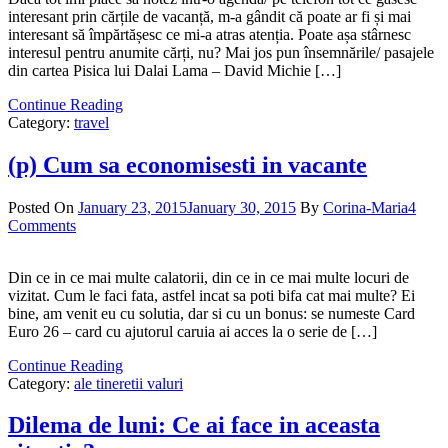
interesant prin cărțile de vacanță, m-a gândit că poate ar fi și mai
interesant să împărtășesc ce mi-a atras atenția. Poate așa stârnesc
interesul pentru anumite cărți, nu? Mai jos pun însemnările/ pasajele
din cartea Pisica lui Dalai Lama – David Michie […]
Continue Reading
Category:
travel
(p) Cum sa economisesti in vacante
Posted On
January 23, 2015
January 30, 2015
By
Corina-Maria
4
Comments
Din ce in ce mai multe calatorii, din ce in ce mai multe locuri de
vizitat. Cum le faci fata, astfel incat sa poti bifa cat mai multe? Ei
bine, am venit eu cu solutia, dar si cu un bonus: se numeste Card
Euro 26 – card cu ajutorul caruia ai acces la o serie de […]
Continue Reading
Category:
ale tineretii valuri
Dilema de luni: Ce ai face in aceasta