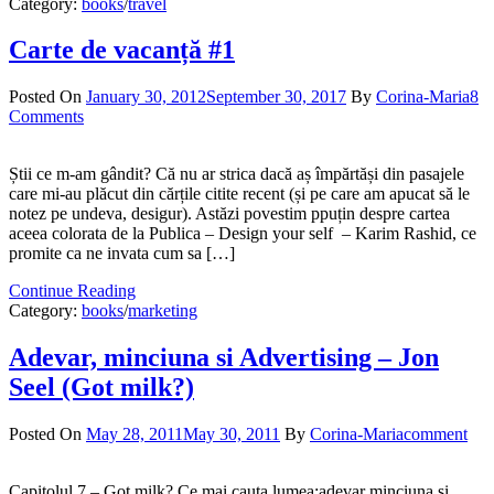
Category:
books
/
travel
Carte de vacanță #1
Posted On
January 30, 2012
September 30, 2017
By
Corina-Maria
8
Comments
Știi ce m-am gândit? Că nu ar strica dacă aș împărtăși din pasajele
care mi-au plăcut din cărțile citite recent (și pe care am apucat să le
notez pe undeva, desigur). Astăzi povestim ppuțin despre cartea
aceea colorata de la Publica – Design your self – Karim Rashid, ce
promite ca ne invata cum sa […]
Continue Reading
Category:
books
/
marketing
Adevar, minciuna si Advertising – Jon
Seel (Got milk?)
Posted On
May 28, 2011
May 30, 2011
By
Corina-Maria
comment
Capitolul 7 – Got milk? Ce mai cauta lumea:adevar minciuna si