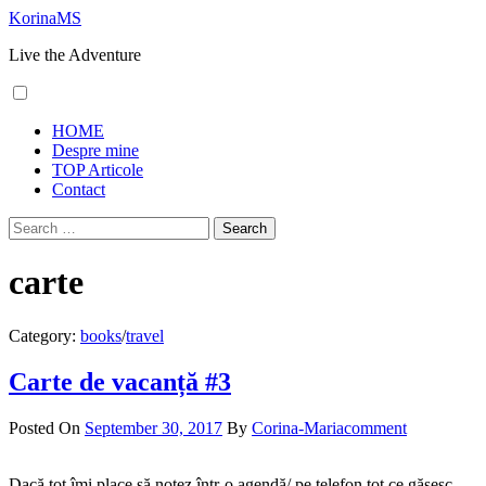
Skip
KorinaMS
to
Live the Adventure
content
Primary
HOME
Menu
Despre mine
TOP Articole
Contact
Search
for:
carte
Category:
books
/
travel
Carte de vacanță #3
Posted On
September 30, 2017
By
Corina-Maria
comment
Dacă tot îmi place să notez într-o agendă/ pe telefon tot ce găsesc