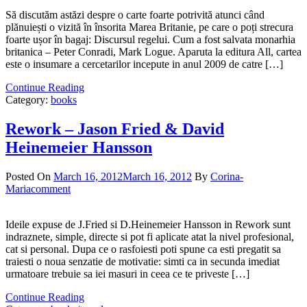
Să discutăm astăzi despre o carte foarte potrivită atunci când
plănuiești o vizită în însorita Marea Britanie, pe care o poți strecura
foarte ușor în bagaj: Discursul regelui. Cum a fost salvata monarhia
britanica – Peter Conradi, Mark Logue. Aparuta la editura All, cartea
este o insumare a cercetarilor incepute in anul 2009 de catre […]
Continue Reading
Category:
books
Rework – Jason Fried & David
Heinemeier Hansson
Posted On
March 16, 2012
March 16, 2012
By
Corina-
Maria
comment
Ideile expuse de J.Fried si D.Heinemeier Hansson in Rework sunt
indraznete, simple, directe si pot fi aplicate atat la nivel profesional,
cat si personal. Dupa ce o rasfoiesti poti spune ca esti pregatit sa
traiesti o noua senzatie de motivatie: simti ca in secunda imediat
urmatoare trebuie sa iei masuri in ceea ce te priveste […]
Continue Reading