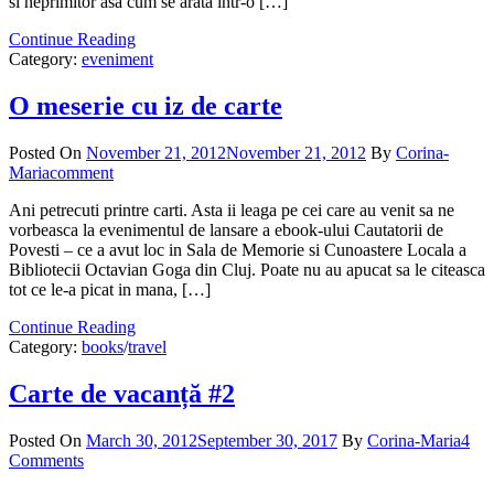
si neprimitor asa cum se arata intr-o […]
Continue Reading
Category:
eveniment
O meserie cu iz de carte
Posted On
November 21, 2012
November 21, 2012
By
Corina-
Maria
comment
Ani petrecuti printre carti. Asta ii leaga pe cei care au venit sa ne
vorbeasca la evenimentul de lansare a ebook-ului Cautatorii de
Povesti – ce a avut loc in Sala de Memorie si Cunoastere Locala a
Bibliotecii Octavian Goga din Cluj. Poate nu au apucat sa le citeasca
tot ce le-a picat in mana, […]
Continue Reading
Category:
books
/
travel
Carte de vacanță #2
Posted On
March 30, 2012
September 30, 2017
By
Corina-Maria
4
Comments