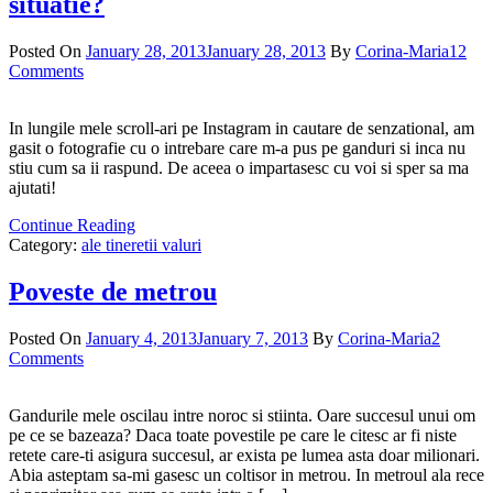
situatie?
Posted On
January 28, 2013
January 28, 2013
By
Corina-Maria
12
Comments
In lungile mele scroll-ari pe Instagram in cautare de senzational, am
gasit o fotografie cu o intrebare care m-a pus pe ganduri si inca nu
stiu cum sa ii raspund. De aceea o impartasesc cu voi si sper sa ma
ajutati!
Continue Reading
Category:
ale tineretii valuri
Poveste de metrou
Posted On
January 4, 2013
January 7, 2013
By
Corina-Maria
2
Comments
Gandurile mele oscilau intre noroc si stiinta. Oare succesul unui om
pe ce se bazeaza? Daca toate povestile pe care le citesc ar fi niste
retete care-ti asigura succesul, ar exista pe lumea asta doar milionari.
Abia asteptam sa-mi gasesc un coltisor in metrou. In metroul ala rece