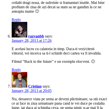
ceilalti dragi noua, de suferinte si framantari inutile. Mai bine
profitam de ziua de azi decat sa stam sa ne gandim la ce ne
asteapta maine 🙂
Reply
razvanbb
says:
January 28, 2013 at 17:26
E acelasi lucru cu calatoria in timp. Daca-ti vezi/citesti
viitorul, vei incerca sa ti-l schimb deci cartea va fi invalida.
Filmul “Back to the future” e un exemplu elocvent. 🙂
Reply
Cristian
says:
January 28, 2013 at 20:05
Nu, deoarece viata pe urma ar deveni plictisitoare, sa stii exact
ce ai face in ziua urmatoare pana cand te vei duce pe cealalta
lume, iar daca ai schimba ceva, pe urma nimic n-ar mai fi la