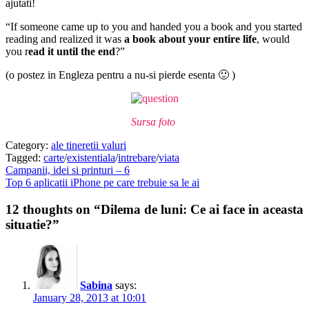
ajutati!
“If someone came up to you and handed you a book and you started
reading and realized it was
a book about your entire life
, would
you r
ead it until the end
?”
(o postez in Engleza pentru a nu-si pierde esenta 🙂 )
Sursa foto
Category:
ale tineretii valuri
Tagged:
carte
/
existentiala
/
intrebare
/
viata
Post
Previous
Campanii, idei si printuri – 6
post:
Next
Top 6 aplicatii iPhone pe care trebuie sa le ai
navigation
post:
12 thoughts on “Dilema de luni: Ce ai face in aceasta
situatie?”
Sabina
says:
January 28, 2013 at 10:01