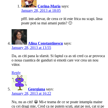
Corina-Maria
says:
January 28, 2013 at 18:05
pfff. intr-adevar, de ceea ce iti este frica nu scapi. Insa
poate poti sa mai amani putin? 🙂
Alina Constantinescu
says:
January 28, 2013 at 13:55
Da, as citi pana la sfarsit. Si faptul ca as sti cred ca ar provoca
o noua cuantica de ganduri si emotii care vor crea un nou
viitor.
Reply
Georgiana
says:
January 28, 2013 at 16:22
Nu, nu as citi! 😀 Mi-e teama de ce se poate intampla maine
cu cei dragi mie, Cred ca ne putem scuti, atat pe noi, cat si pe