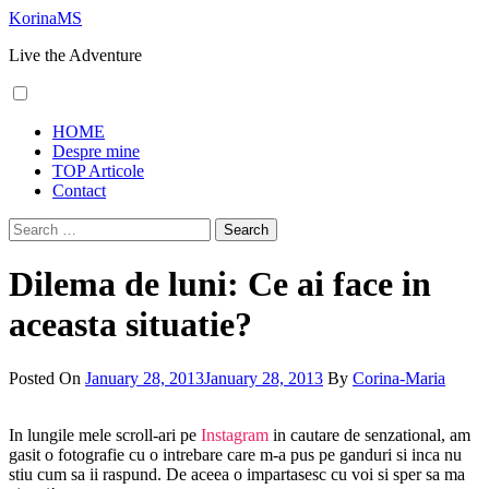
Skip
KorinaMS
to
Live the Adventure
content
Primary
HOME
Menu
Despre mine
TOP Articole
Contact
Search
for:
Dilema de luni: Ce ai face in
aceasta situatie?
Posted On
January 28, 2013
January 28, 2013
By
Corina-Maria
In lungile mele scroll-ari pe
Instagram
in cautare de senzational, am
gasit o fotografie cu o intrebare care m-a pus pe ganduri si inca nu
stiu cum sa ii raspund. De aceea o impartasesc cu voi si sper sa ma