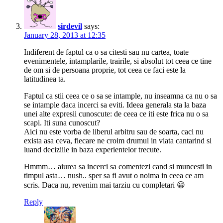
sirdevil
says:
January 28, 2013 at 12:35
Indiferent de faptul ca o sa citesti sau nu cartea, toate
evenimentele, intamplarile, trairile, si absolut tot ceea ce tine
de om si de persoana proprie, tot ceea ce faci este la
latitudinea ta.
Faptul ca stii ceea ce o sa se intample, nu inseamna ca nu o sa
se intample daca incerci sa eviti. Ideea generala sta la baza
unei alte expresii cunoscute: de ceea ce iti este frica nu o sa
scapi. Iti suna cunoscut?
Aici nu este vorba de liberul arbitru sau de soarta, caci nu
exista asa ceva, fiecare ne croim drumul in viata cantarind si
luand deciziile in baza experientelor trecute.
Hmmm… aiurea sa incerci sa comentezi cand si muncesti in
timpul asta… nush.. sper sa fi avut o noima in ceea ce am
scris. Daca nu, revenim mai tarziu cu completari 😀
Reply