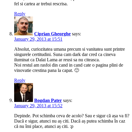
fel si cartea ar trebui rescrisa.
Reply
Ciprian Gheorghe
says:
January 29, 2013 at 15:51
Absolut, curiozitatea umana precum si vanitatea sunt printre
singurele certitudini. Suna cam dark dar cred ca cineva
iluminat ca Dalai Lama ar reusi sa nu citeasca.
Noi restul am rasfoi din cand in cand cate o pagina plini de
vinovatie crestina pana la capat. 🙂
Reply
Bogdan Pater
says:
January 29, 2013 at 15:52
Depinde. Pot schimba ceva de acolo? Sau e sigur că așa va fi?
Dacă e sigur, atunci nu aș citi. Dacă aș putea schimba în caz
că nu îmi place, atunci aș citi. :p