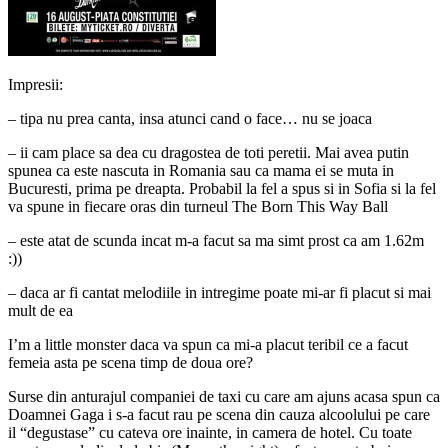
Impresii:
– tipa nu prea canta, insa atunci cand o face… nu se joaca
– ii cam place sa dea cu dragostea de toti peretii. Mai avea putin
spunea ca este nascuta in Romania sau ca mama ei se muta in
Bucuresti, prima pe dreapta. Probabil la fel a spus si in Sofia si la fel
va spune in fiecare oras din turneul The Born This Way Ball
– este atat de scunda incat m-a facut sa ma simt prost ca am 1.62m
:))
– daca ar fi cantat melodiile in intregime poate mi-ar fi placut si mai
mult de ea
I’m a little monster daca va spun ca mi-a placut teribil ce a facut
femeia asta pe scena timp de doua ore?
Surse din anturajul companiei de taxi cu care am ajuns acasa spun ca
Doamnei Gaga i s-a facut rau pe scena din cauza alcoolului pe care
il “degustase” cu cateva ore inainte, in camera de hotel. Cu toate