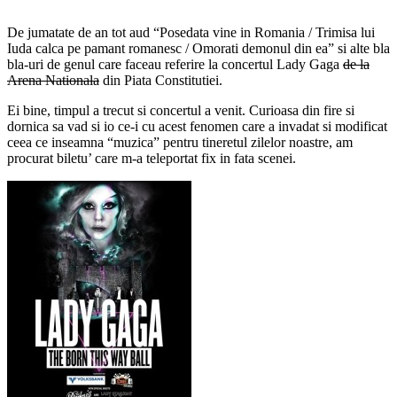
De jumatate de an tot aud “Posedata vine in Romania / Trimisa lui
Iuda calca pe pamant romanesc / Omorati demonul din ea” si alte bla
bla-uri de genul care faceau referire la concertul Lady Gaga
de la
Arena Nationala
din Piata Constitutiei.
Ei bine, timpul a trecut si concertul a venit. Curioasa din fire si
dornica sa vad si io ce-i cu acest fenomen care a invadat si modificat
ceea ce inseamna “muzica” pentru tineretul zilelor noastre, am
procurat biletu’ care m-a teleportat fix in fata scenei.