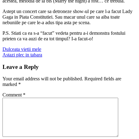
acestea, melodia de la bis (Marry the night) a fost… ce trebuia.
Astept un concert care sa detroneze show-ul pe care l-a facut Lady
Gaga in Piata Constitutiei. Sau macar unul care sa aiba toate
nebuniile pe care le-a adus tipa asta pe scena.
P.S. Stiati ca ea s-a “facut” vedeta pentru a-i demonstra fostului
prieten ca va auzi de ea tot timpul? I-a facut-o!
Post
Previous
Dulceata vietii mele
post:
Next
Astazi plec in tabara
navigation
post:
Leave a Reply
Your email address will not be published.
Required fields are
marked
*
Comment
*