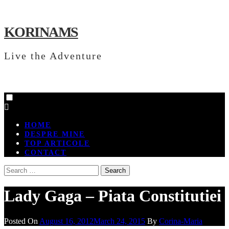
Skip
to
content
KORINAMS
Live the Adventure
Primary
Menu
HOME
DESPRE MINE
TOP ARTICOLE
CONTACT
Search
for:
Lady Gaga – Piata Constitutiei
Posted On
August 16, 2012
March 24, 2015
By
Corina-Maria