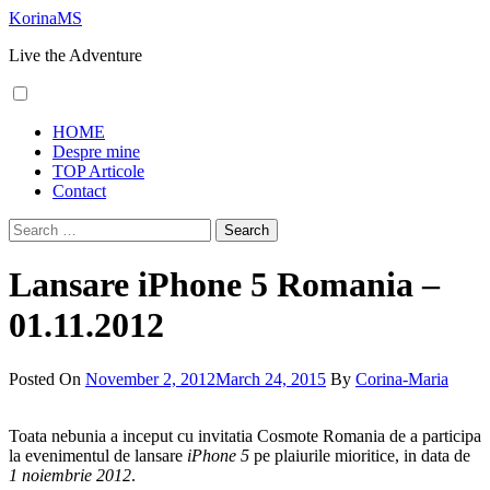
Skip
KorinaMS
to
Live the Adventure
content
Primary
HOME
Menu
Despre mine
TOP Articole
Contact
Search
for:
Lansare iPhone 5 Romania –
01.11.2012
Posted On
November 2, 2012
March 24, 2015
By
Corina-Maria
Toata nebunia a inceput cu invitatia Cosmote Romania de a participa
la evenimentul de lansare
iPhone 5
pe plaiurile mioritice, in data de
1 noiembrie 2012
.