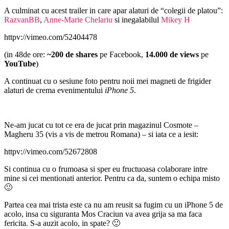
A culminat cu acest trailer in care apar alaturi de “colegii de platou”:
RazvanBB
,
Anne-Marie Chelariu
si inegalabilul
Mikey H
httpv://vimeo.com/52404478
(in 48de ore:
~200 de shares
pe Facebook,
14.000 de views
pe
YouTube
)
A continuat cu o sesiune foto pentru noii mei magneti de frigider
alaturi de crema evenimentului
iPhone 5
.
Ne-am jucat cu tot ce era de jucat prin magazinul Cosmote –
Magheru 35 (vis a vis de metrou Romana) – si iata ce a iesit:
httpv://vimeo.com/52672808
Si continua cu o frumoasa si sper eu fructuoasa colaborare intre
mine si cei mentionati anterior. Pentru ca da, suntem o echipa misto
🙂
Partea cea mai trista este ca nu am reusit sa fugim cu un iPhone 5 de
acolo, insa cu siguranta Mos Craciun va avea grija sa ma faca
fericita. S-a auzit acolo, in spate? 🙂