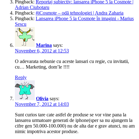
Pingback:
Reportaj subiectiv: lansarea iPhone 5 la Cosmote |
Adrian Ciubotaru
Pingback:
#iCosmote – odă tehnologiei | Andra Zaharia
Pingback:
Lansarea iPhone 5 la Cosmote în imagini - Marius
Sescu
Marina
says:
November 6, 2012 at 12:53
O adevarata nebunie cu aceste lansari cu regie, cu invitatii,
cu… Marketing, dom’le !!!!
Reply
Olivia
says:
November 7, 2012 at 14:03
Sunt curios tare cate astfel de produse se vor vine pana la
lansarea urmatoare generati de iphone(sper sa nu ajungem la
cifre gen 50.000-100.000) nu de alta dar e grav atunci, nu am
nimic impotriva acestor produse.