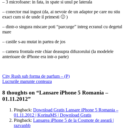
– 3 microfoane: in fata, in spate si unul pe laterala
– conector mai ingust (da, ai nevoie de un adaptor pe care nu stiu
exact cum si de unde il primesti 🙂 )
– dintr-o singura miscare poti “parcurge” intreg ecranul cu degetul
mare
– castile s-au mutat in partea de jos
– camera frontala este chiar deasupra difuzorului (la modelele
anterioare de iPhone era intr-o parte)
Post
Previous
City Rush sub forma de parfum – (P)
post:
Next
Lucrurile marunte conteaza
navigation
post:
8 thoughts on “Lansare iPhone 5 Romania –
01.11.2012”
Pingback:
Download Gratis Lansare iPhone 5 Romania –
01.11.2012 | KorinaMS | Download Gratis
Pingback:
Lansarea iPhone 5 de la Cosmote de aseară |
razvanbb