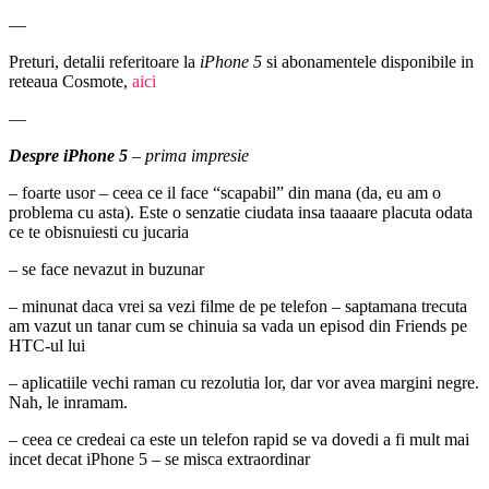
—
Preturi, detalii referitoare la
iPhone 5
si abonamentele disponibile in
reteaua Cosmote,
aici
—
Despre iPhone 5
– prima impresie
– foarte usor – ceea ce il face “scapabil” din mana (da, eu am o
problema cu asta). Este o senzatie ciudata insa taaaare placuta odata
ce te obisnuiesti cu jucaria
– se face nevazut in buzunar
– minunat daca vrei sa vezi filme de pe telefon – saptamana trecuta
am vazut un tanar cum se chinuia sa vada un episod din Friends pe
HTC-ul lui
– aplicatiile vechi raman cu rezolutia lor, dar vor avea margini negre.
Nah, le inramam.
– ceea ce credeai ca este un telefon rapid se va dovedi a fi mult mai
incet decat iPhone 5 – se misca extraordinar