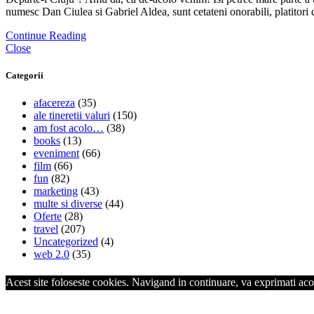
numesc Dan Ciulea si Gabriel Aldea, sunt cetateni onorabili, platitori
Continue Reading
Close
Categorii
afacereza
(35)
ale tineretii valuri
(150)
am fost acolo…
(38)
books
(13)
eveniment
(66)
film
(66)
fun
(82)
marketing
(43)
multe si diverse
(44)
Oferte
(28)
travel
(207)
Uncategorized
(4)
web 2.0
(35)
Acest site foloseste cookies. Navigand in continuare, va exprimati acor