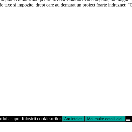
 de taxe si impozite, drept care au demarat un proiect foarte indraznet:
dul asupra folosirii cookie-urilor.
Am inteles
Mai multe detalii aici.