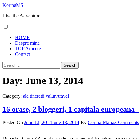
Skip
KorinaMS
to
Live the Adventure
content
Primary
HOME
Menu
Despre mine
TOP Articole
Contact
Search
for:
Day:
June 13, 2014
Category:
ale tineretii valuri
/
travel
16 orase, 2 bloggeri, 1 capitala europeana
Posted On
June 13, 2014
June 13, 2014
By
Corina-Maria
3 Comments
Departe-i Cluju’? Amu da, ca de-acolo venim! Isi petrec mare parte a t