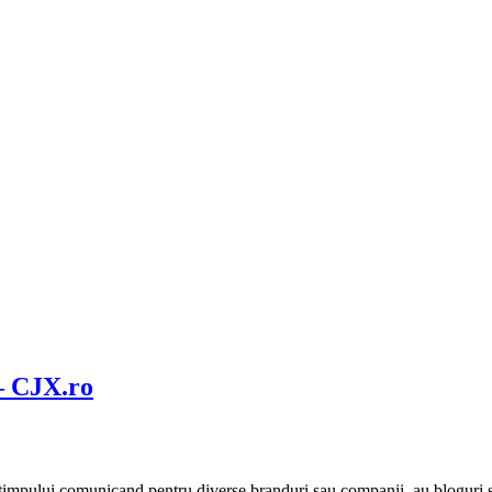
 – CJX.ro
impului comunicand pentru diverse branduri sau companii, au bloguri si 