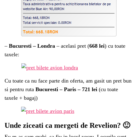
–
Bucuresti – Londra
– acelasi pret (
668 lei
) cu toate
taxele:
Cu toate ca nu face parte din oferta, am gasit un pret bun
si pentru ruta
Bucuresti – Paris – 721 lei
(cu toate
taxele + bagaj)
Unde ziceati ca mergeti de Revelion? 🙂
Eu m-as cam grabi, sa fiu in locul vosru. Locurile sunt