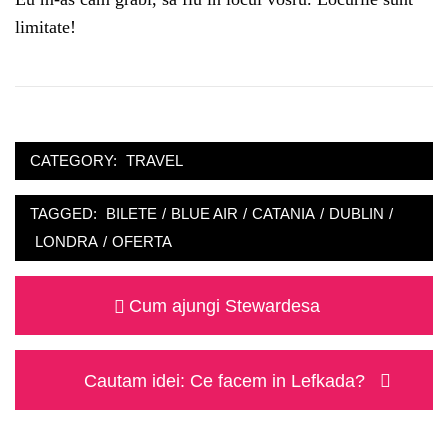
limitate!
CATEGORY:
TRAVEL
TAGGED:
BILETE
/
BLUE AIR
/
CATANIA
/
DUBLIN
/
LONDRA
/
OFERTA
Post
Previous
Cum ajungi Stewardesa
navigation
post:
Next
Cautam idei: Ce facem in Lefkada?
post: