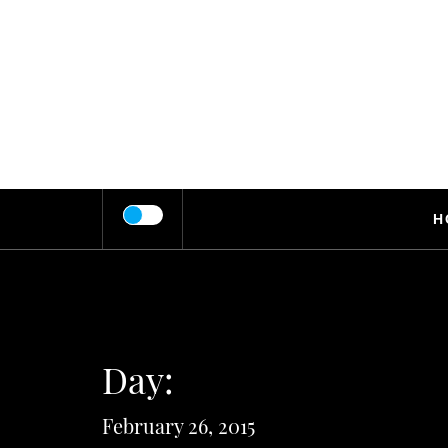
Skip
to
content
H
Day:
February 26, 2015