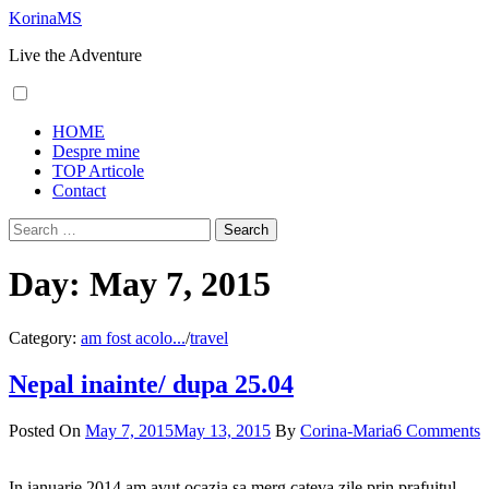
Skip
KorinaMS
to
Live the Adventure
content
Primary
HOME
Menu
Despre mine
TOP Articole
Contact
Search
for:
Day:
May 7, 2015
Category:
am fost acolo...
/
travel
Nepal inainte/ dupa 25.04
Posted On
May 7, 2015
May 13, 2015
By
Corina-Maria
6 Comments
In ianuarie 2014 am avut ocazia sa merg cateva zile prin prafuitul