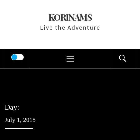
Skip
to
KORINAMS
content
Live the Adventure
Primary
Menu
Day:
July 1, 2015