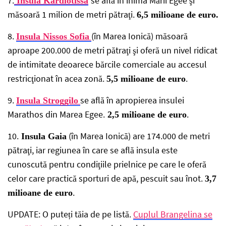
7.
se află în inima Mării Egee şi
Insula Kardiotissa
măsoară 1 milion de metri pătraţi.
6,5 milioane de euro.
8.
(în Marea Ionică) măsoară
Insula Nissos Sofia
aproape 200.000 de metri pătraţi şi oferă un nivel ridicat
de intimitate deoarece bărcile comerciale au accesul
restricţionat în acea zonă.
.
5,5 milioane de euro
9.
se află în apropierea insulei
Insula Stroggilo
Marathos din Marea Egee.
.
2,5 milioane de euro
10.
(în Marea Ionică) are 174.000 de metri
Insula Gaia
pătraţi, iar regiunea în care se află insula este
cunoscută pentru condiţiile prielnice pe care le oferă
celor care practică sporturi de apă, pescuit sau înot.
3,7
.
milioane de euro
UPDATE: O puteți tăia de pe listă.
Cuplul Brangelina se