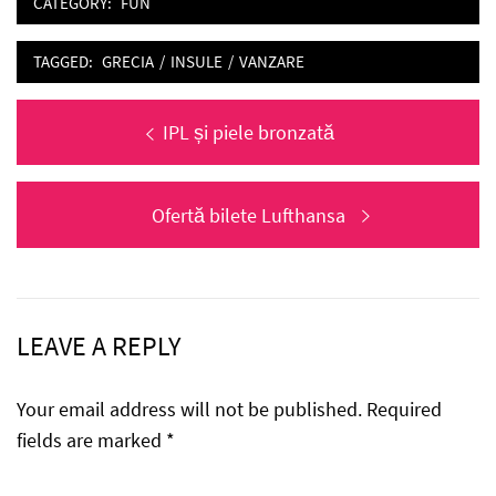
CATEGORY:
FUN
TAGGED:
GRECIA
/
INSULE
/
VANZARE
Post
Previous
IPL și piele bronzată
navigation
post:
Next
Ofertă bilete Lufthansa
post:
LEAVE A REPLY
Your email address will not be published.
Required
fields are marked
*