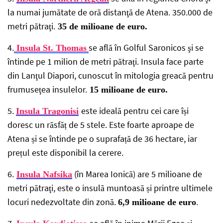
la numai jumătate de oră distanţă de Atena. 350.000 de
metri pătraţi.
35 de milioane de euro.
4.
se află în Golful Saronicos şi se
Insula St. Thomas
întinde pe 1 milion de metri pătraţi. Insula face parte
din Lanţul Diapori, cunoscut în mitologia greacă pentru
frumuseţea insulelor.
15 milioane de euro.
5.
este ideală pentru cei care își
Insula Tragonisi
doresc un răsfăț de 5 stele. Este foarte aproape de
Atena și se întinde pe o suprafață de 36 hectare, iar
prețul este disponibil la cerere.
6.
(în Marea Ionică) are 5 milioane de
Insula Nafsika
metri pătraţi, este o insulă muntoasă și printre ultimele
locuri nedezvoltate din zonă.
.
6,9 milioane de euro