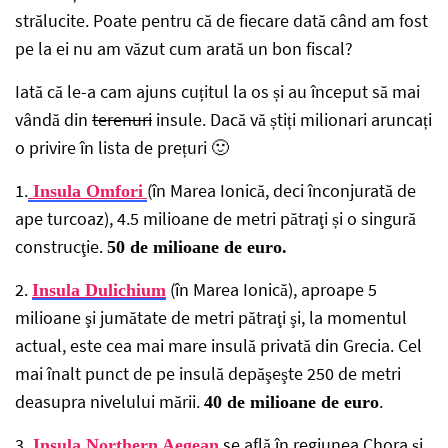
strălucite. Poate pentru că de fiecare dată când am fost
pe la ei nu am văzut cum arată un bon fiscal?
Iată că le-a cam ajuns cuțitul la os și au început să mai
vândă din
terenuri
insule. Dacă vă știți milionari aruncați
o privire în lista de prețuri 🙂
1.
(în Marea Ionică, deci înconjurată de
Insula Omfori
ape turcoaz), 4.5 milioane de metri pătraţi și o singură
construcţie.
50 de milioane de euro.
2.
(în Marea Ionică), aproape 5
Insula Dulichium
milioane şi jumătate de metri pătraţi şi, la momentul
actual, este cea mai mare insulă privată din Grecia. Cel
mai înalt punct de pe insulă depăşeşte 250 de metri
deasupra nivelului mării.
.
40 de milioane de euro
3.
se află în regiunea Chora şi
Insula Northern Aegean