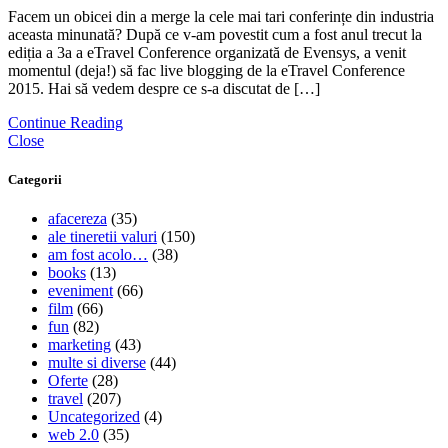
Facem un obicei din a merge la cele mai tari conferințe din industria
aceasta minunată? După ce v-am povestit cum a fost anul trecut la
ediția a 3a a eTravel Conference organizată de Evensys, a venit
momentul (deja!) să fac live blogging de la eTravel Conference
2015. Hai să vedem despre ce s-a discutat de […]
Continue Reading
Close
Categorii
afacereza
(35)
ale tineretii valuri
(150)
am fost acolo…
(38)
books
(13)
eveniment
(66)
film
(66)
fun
(82)
marketing
(43)
multe si diverse
(44)
Oferte
(28)
travel
(207)
Uncategorized
(4)
web 2.0
(35)