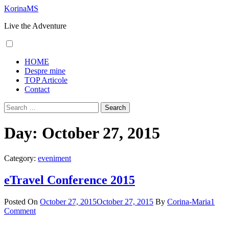
Skip
KorinaMS
to
Live the Adventure
content
Primary
HOME
Menu
Despre mine
TOP Articole
Contact
Search
for:
Day:
October 27, 2015
Category:
eveniment
eTravel Conference 2015
Posted On
October 27, 2015
October 27, 2015
By
Corina-Maria
1
Comment