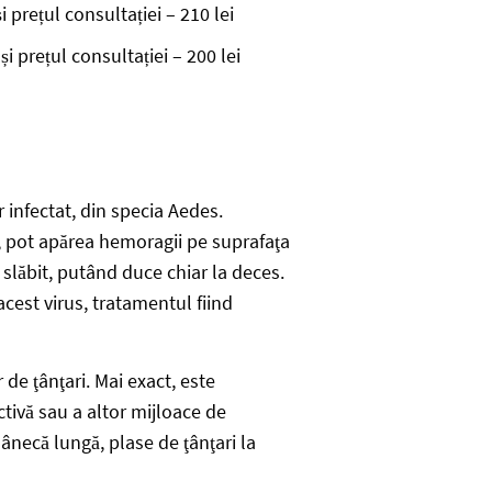
i prețul consultației – 210 lei
și prețul consultației – 200 lei
 infectat, din specia Aedes.
ve, pot apărea hemoragii pe suprafaţa
slăbit, putând duce chiar la deces.
cest virus, tratamentul fiind
 de ţânţari. Mai exact, este
tivă sau a altor mijloace de
necă lungă, plase de ţânţari la