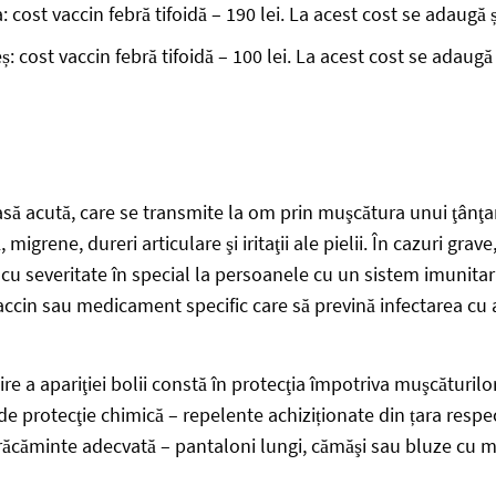
: cost vaccin febră tifoidă – 190 lei. La acest cost se adaugă ș
ș: cost vaccin febră tifoidă – 100 lei. La acest cost se adaugă 
să acută, care se transmite la om prin muşcătura unui ţânţar
igrene, dureri articulare şi iritaţii ale pielii. În cazuri gra
cu severitate în special la persoanele cu un sistem imunitar 
ccin sau medicament specific care să prevină infectarea cu a
e a apariţiei bolii constă în protecţia împotriva muşcăturilor
e protecţie chimică – repelente achiziționate din țara respec
ăcăminte adecvată – pantaloni lungi, cămăşi sau bluze cu mâ