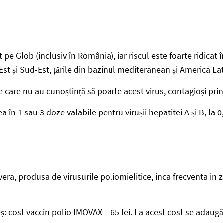
 pe Glob (inclusiv în România), iar riscul este foarte ridicat
Est și Sud-Est, țările din bazinul mediteranean și America Lat
e care nu au cunoștință să poarte acest virus, contagioși prin
 1 sau 3 doze valabile pentru virușii hepatitei A și B, la 0, 
vera, produsa de virusurile poliomielitice, inca frecventa in 
ș: cost vaccin polio IMOVAX – 65 lei. La acest cost se adaugă ș