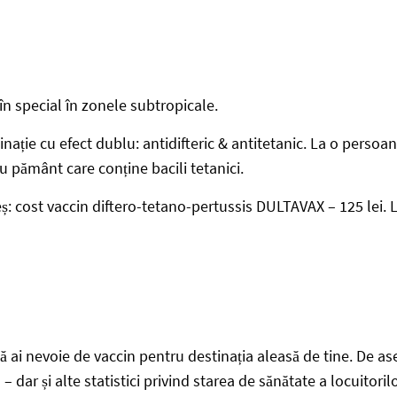
 în special în zonele subtropicale.
inație cu efect dublu: antidifteric & antitetanic. La o perso
 pământ care conține bacili tetanici.
ș: cost vaccin diftero-tetano-pertussis DULTAVAX – 125 lei. L
 ai nevoie de vaccin pentru destinația aleasă de tine. De 
– dar și alte statistici privind starea de sănătate a locuitorilo