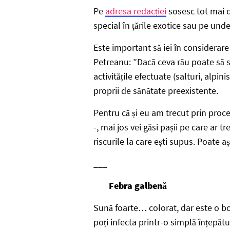
Pe
adresa redacției
sosesc tot mai de
special în țările exotice sau pe unde
Este important să iei în considerar
Petreanu: ”Dacă ceva rău poate să s
activitățile efectuate (salturi, alpin
proprii de sănătate preexistente.
Pentru că și eu am trecut prin proc
-, mai jos vei găsi pașii pe care ar tr
riscurile la care ești supus. Poate aș
___
Febra galbenă
Sună foarte… colorat, dar este o boa
poți infecta printr-o simplă înțepătu