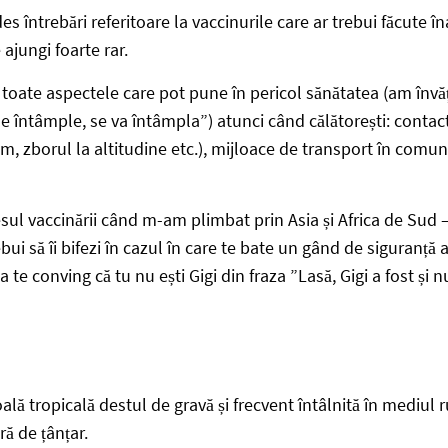
s întrebări referitoare la vaccinurile care ar trebui făcute îna
 ajungi foarte rar.
e toate aspectele care pot pune în pericol sănătatea (am învă
e întâmple, se va întâmpla”) atunci când călătorești: conta
ism, zborul la altitudine etc.), mijloace de transport în comun 
esul vaccinării când m-am plimbat prin Asia și Africa de Su
ebui să îi bifezi în cazul în care te bate un gând de siguranță a
a te conving că tu nu ești Gigi din fraza ”Lasă, Gigi a fost și n
lă tropicală destul de gravă și frecvent întâlnită în mediul r
ră de țânțar.