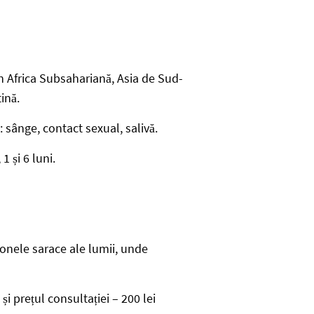
 în Africa Subsahariană, Asia de Sud-
ină.
: sânge, contact sexual, salivă.
1 și 6 luni.
zonele sarace ale lumii, unde
i prețul consultației – 200 lei