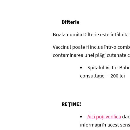
Difterie
Boala numită Difterie este întâlnită
Vaccinul poate fi inclus într-o comb
contaminarea unei plăgi cutanate cu
Spitalul Victor Babe
consultației – 200 lei
REȚINE!
Aici poți verifica
dacă
informații în acest sens 