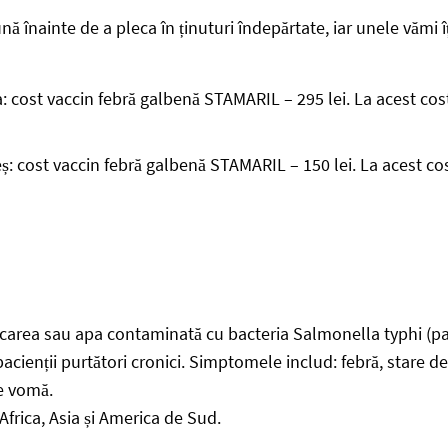
ă înainte de a pleca în ținuturi îndepărtate, iar unele vămi îț
: cost vaccin febră galbenă STAMARIL – 295 lei. La acest cost
ș: cost vaccin febră galbenă STAMARIL – 150 lei. La acest cos
ncarea sau apa contaminată cu bacteria Salmonella typhi (para
pacienții purtători cronici. Simptomele includ: febră, stare d
de vomă.
Africa, Asia și America de Sud.