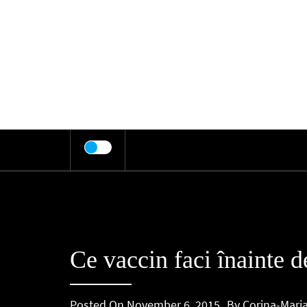
Skip
to
content
Ce vaccin faci înainte d
Posted On
November 6, 2015
By
Corina-Mari