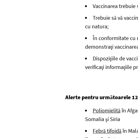
Vaccinarea trebuie s
Trebuie să vă vaccin
cu natura;
În conformitate cu 
demonstraţi vaccinarea 
Dispoziţiile de vacc
verificaţi informaţiile 
Alerte pentru următoarele 12 
Poliomielită
în Afga
Somalia şi Siria
Febră tifoidă
în Mala