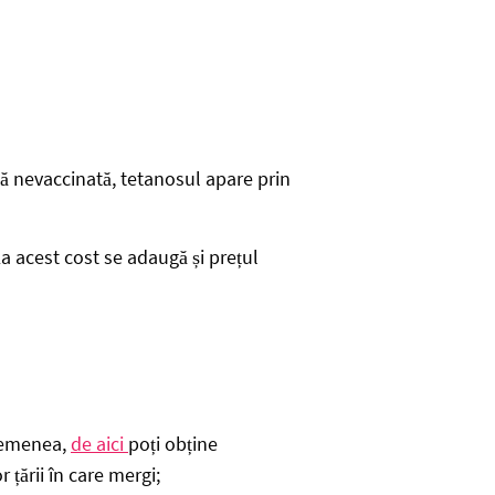
ană nevaccinată, tetanosul apare prin
a acest cost se adaugă și prețul
asemenea,
de aici
poți obține
r țării în care mergi;