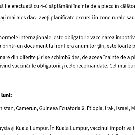
ă fie efectuată cu 4-6 săptămâni înainte de a pleca în călător
aţi mai ales dacă aveţi planificate excursii în zone rurale sau 
normele internaţionale, este obligatorie vaccinarea împotriva
printr-un document la frontiera anumitor ţări, este foarte po
inare din diferite ţări se schimbă des, de aceea înainte de a p
privind vaccinările obligatorii şi cele recomandate. Cel mai bu
luni:
nistan, Camerun, Guineea Ecuatorială, Etiopia, Irak, Israel, 
ysia și Kuala Lumpur. În Kuala Lumpur, vaccinul împotriva fe