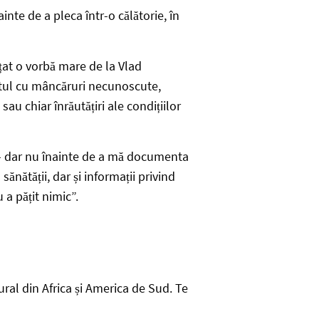
inte de a pleca într-o călătorie, în
țat o vorbă mare de la Vlad
ctul cu mâncăruri necunoscute,
sau chiar înrăutățiri ale condițiilor
d – dar nu înainte de a mă documenta
 sănătății, dar și informații privind
u a pățit nimic”.
ural din Africa și America de Sud. Te