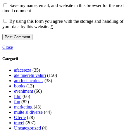
Save my name, email, and website in this browser for the next
time I comment.
By using this form you agree with the storage and handling of
your data by this website.
*
Close
Categorii
afacereza
(35)
ale tineretii valuri
(150)
am fost acolo…
(38)
books
(13)
eveniment
(66)
film
(66)
fun
(82)
marketing
(43)
multe si diverse
(44)
Oferte
(28)
travel
(207)
Uncategorized
(4)