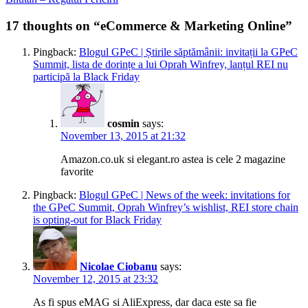
navigation
post:
17 thoughts on “eCommerce & Marketing Online”
Pingback:
Blogul GPeC | Știrile săptămânii: invitații la GPeC
Summit, lista de dorințe a lui Oprah Winfrey, lanțul REI nu
participă la Black Friday
cosmin
says:
November 13, 2015 at 21:32
Amazon.co.uk si elegant.ro astea is cele 2 magazine
favorite
Pingback:
Blogul GPeC | News of the week: invitations for
the GPeC Summit, Oprah Winfrey’s wishlist, REI store chain
is opting-out for Black Friday
Nicolae Ciobanu
says:
November 12, 2015 at 23:32
As fi spus eMAG si AliExpress, dar daca este sa fie