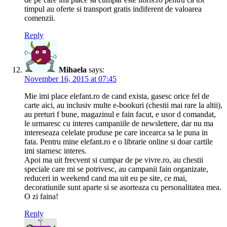
timpul au oferte si transport gratis indiferent de valoarea
comenzii.
Reply
Mihaela
says:
November 16, 2015 at 07:45
Mie imi place elefant.ro de cand exista, gasesc orice fel de
carte aici, au inclusiv multe e-bookuri (chestii mai rare la altii),
au preturi f bune, magazinul e fain facut, e usor d comandat,
le urmaresc cu interes campaniile de newslettere, dar nu ma
intereseaza celelate produse pe care incearca sa le puna in
fata. Pentru mine elefant.ro e o librarie online si doar cartile
imi starnesc interes.
Apoi ma uit frecvent si cumpar de pe vivre.ro, au chestii
speciale care mi se potrivesc, au campanii fain organizate,
reduceri in weekend cand ma uit eu pe site, ce mai,
decoratiunile sunt aparte si se asorteaza cu personalitatea mea.
O zi faina!
Reply