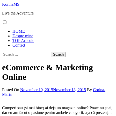
Skip
KorinaMS
to
Live the Adventure
content
Primary
HOME
Menu
Despre mine
TOP Articole
Contact
Search
for:
eCommerce & Marketing
Online
Posted On
November 10, 2015
November 18, 2015
By
Corina-
Maria
Cumperi sau (și mai bine) ai deja un magazin online? Poate nu știai,
dar eu am facut o pasiune pentru ambele categorii, așa că prezența la