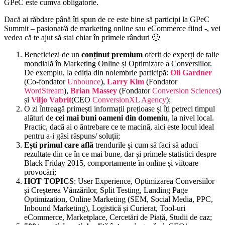
GPeC este cumva obligatorie.
Dacă ai răbdare până îți spun de ce este bine să participi la GPeC
Summit – pasionat/ă de marketing online sau eCommerce fiind -, vei
vedea că te ajut să stai chiar în primele rânduri 🙂
Beneficiezi de un
conținut premium
oferit de experți de talie
mondială în Marketing Online și Optimizare a Conversiilor.
De exemplu, la ediția din noiembrie participă:
Oli Gardner
(Co-fondator
Unbounce
),
Larry Kim
(Fondator
WordStream
),
Brian Massey
(Fondator
Conversion Sciences
)
și
Viljo Vabrit
(CEO
ConversionXL Agency
);
O zi întreagă primești informații prețioase și îți petreci timpul
alături de
cei mai buni oameni din domeniu
, la nivel local.
Practic, dacă ai o ăntrebare ce te macină, aici este locul ideal
pentru a-i găsi răspuns/ soluții;
Ești primul care
află
trendurile și cum să faci să aduci
rezultate din ce în ce mai bune, dar și primele statistici despre
Black Friday 2015, comportamente în online și viitoare
provocări;
HOT TOPICS
: User Experience, Optimizarea Conversiilor
și Creșterea Vânzărilor, Split Testing, Landing Page
Optimization, Online Marketing (SEM, Social Media, PPC,
Inbound Marketing), Logistică și Curierat, Tool-uri
eCommerce, Marketplace, Cercetări de Piață, Studii de caz;