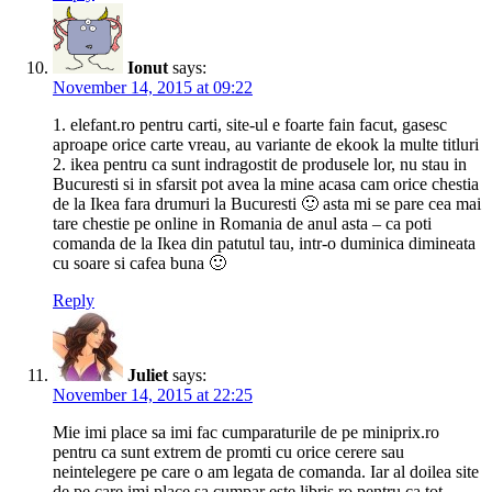
Ionut
says:
November 14, 2015 at 09:22
1. elefant.ro pentru carti, site-ul e foarte fain facut, gasesc
aproape orice carte vreau, au variante de ekook la multe titluri
2. ikea pentru ca sunt indragostit de produsele lor, nu stau in
Bucuresti si in sfarsit pot avea la mine acasa cam orice chestia
de la Ikea fara drumuri la Bucuresti 🙂 asta mi se pare cea mai
tare chestie pe online in Romania de anul asta – ca poti
comanda de la Ikea din patutul tau, intr-o duminica dimineata
cu soare si cafea buna 🙂
Reply
Juliet
says:
November 14, 2015 at 22:25
Mie imi place sa imi fac cumparaturile de pe miniprix.ro
pentru ca sunt extrem de promti cu orice cerere sau
neintelegere pe care o am legata de comanda. Iar al doilea site
de pe care imi place sa cumpar este libris.ro pentru ca tot