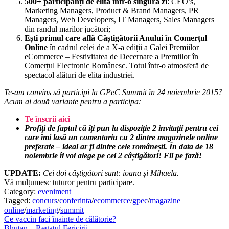
500+ participanți de elită într-o singură zi
: CEO’s,
Marketing Managers, Product & Brand Managers, PR
Managers, Web Developers, IT Managers, Sales Managers
din randul marilor jucători;
Ești primul care află Câștigătorii Anului în Comerțul
Online
în cadrul celei de a X-a ediții a Galei Premiilor
eCommerce – Festivitatea de Decernare a Premiilor în
Comerțul Electronic Românesc. Totul într-o atmosferă de
spectacol alături de elita industriei.
Te-am convins să participi la GPeC Summit în 24 noiembrie 2015?
Acum ai două variante pentru a participa:
Te înscrii aici
Profiți de faptul că îți pun la dispoziție 2 invitații pentru cei
care îmi lasă un comentariu cu
2 dintre magazinele online
preferate – ideal ar fi dintre cele românești
.
În data de 18
noiembrie îi voi alege pe cei 2 câștigători! Fii pe fază!
UPDATE:
Cei doi câștigători sunt: ioana și Mihaela.
Vă mulțumesc tuturor pentru participare.
Category:
eveniment
Tagged:
concurs
/
conferinta
/
ecommerce
/
gpec
/
magazine
online
/
marketing
/
summit
Post
Previous
Ce vaccin faci înainte de călătorie?
post:
Next
Bhutan – Regatul Fericirii