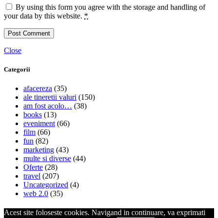
By using this form you agree with the storage and handling of
your data by this website.
*
Close
Categorii
afacereza
(35)
ale tineretii valuri
(150)
am fost acolo…
(38)
books
(13)
eveniment
(66)
film
(66)
fun
(82)
marketing
(43)
multe si diverse
(44)
Oferte
(28)
travel
(207)
Uncategorized
(4)
web 2.0
(35)
Acest site foloseste cookies. Navigand in continuare, va exprimati