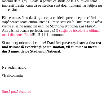
meciuri de rugby). Poate și pentru că știrile de la TV mi-au setat
impresii greșite, cum că pe stadion sunt doar huligani, iar fetițele nu
au ce căuta.
Păi ce om aș fi eu dacă aș accepta ca ideile preconcepute că îmi
stăpânească toate curiozitatea? Cum să stau eu în București de atâta
vreme și să nu arunc un ochi pe
Stadionul Național Lia Manoliu
?
Am găsit și ocazia perfectă: merg să îi
susțin pe tricolori la ultimul
meci dinaintea Euro
!!!!!!!11111unununununu
Și nu merg oricum, ci cu tine!
Dacă îmi povestești care a fost cea
mai frumoasă experiență pe un stadion, vii cu mine la meciul
din 3 iunie, de pe Stadionul Național.
Ne vedem acolo!
#HaiRomânia
____
Sursă poză featured
____