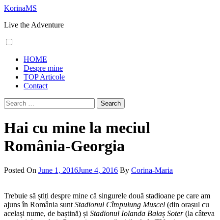
Skip
KorinaMS
to
Live the Adventure
content
Primary
HOME
Menu
Despre mine
TOP Articole
Contact
Search
for:
Hai cu mine la meciul
România-Georgia
Posted On
June 1, 2016
June 4, 2016
By
Corina-Maria
Trebuie să știți despre mine că singurele două stadioane pe care am
ajuns în România sunt
Stadionul Cîmpulung Muscel
(din orașul cu
același nume, de baștină) și
Stadionul Iolanda Balaș Soter
(la câteva