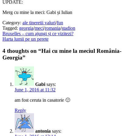
UPDATE:
Merg cu mine la meci: Gabi și Iulian
Category:
ale tineretii valuri
/
fun
Tagged:
georgia
/
meci
/
romania
/
stadion
Post
Previous
Bruxelles – cum ajungi și ce vizitezi?
post:
Next
Harta lumii pe un perete
navigation
post:
4 thoughts on “Hai cu mine la meciul România-
Georgia”
Gabi
says:
June 1, 2016 at 11:32
am fost ceruta in casatorie 🙂
Reply
antonia
says: