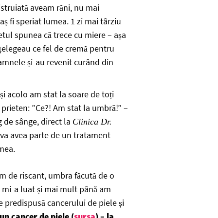
istruiată aveam răni, nu mai
ș fi speriat lumea. 1 zi mai târziu
etul spunea că trece cu miere – așa
nțelegeau ce fel de cremă pentru
oamnele și-au revenit curând din
și acolo am stat la soare de toți
i prieten: ”Ce?! Am stat la umbră!” –
 de sânge, direct la
Clinica Dr.
i va avea parte de un tratament
 mea.
em de riscant, umbra făcută de o
Și mi-a luat și mai mult până am
te predispusă cancerului de piele și
un cancer de piele (
sursa
) – la