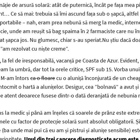
ție de arsură solară: atât de puternică, încât pe fața mea p
… Ce să mai: trebuia să îmi ascund fața sub o șapcă, altfel a
uportabile – nah, eram prea nebună să merg la medic, intern
cie, unde am reușit să bag spaima în 2 farmaciste care nu î
dat șapca jos. Nu glumesc, chiar s-au speriat.Nu știu dacă d
ă ”am rezolvat cu niște creme”.
 la fel de iresponsabilă, vacanță pe Coasta de Azur. Evident, 
team la umbră, dar tot la orele critice, SPF sub 15. Vorba unu
. M-am întors
ca o floare
cu o aluniță înconjurată de un cheag
întocmit o hartă a alunițelor. Desigur, cea ”bolnavă” a avut ș
 de atent deoarece fusese dintr-o dată deranjată de nebunia
s la medic și până am înțeles că soarele de prânz este extr
mele cu factor de protecție solară sunt absolut obligatorii. 
 (ba unde mai pui că eu am și pistrui și alunițe sensibile) es
eriozitate.
Unul din trei cancere diagnosticate acum este 