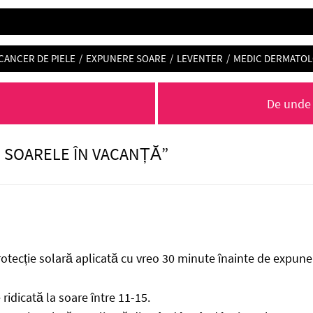
CANCER DE PIELE
/
EXPUNERE SOARE
/
LEVENTER
/
MEDIC DERMATO
Next
De unde 
post:
 SOARELE ÎN VACANȚĂ”
rotecție solară aplicată cu vreo 30 minute înainte de expune
ridicată la soare între 11-15.