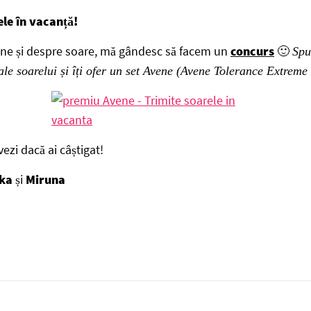
ele în vacanță!
ine și despre soare, mă gândesc să facem un
concurs
🙂
Spu
 ale soarelui și îți ofer un set Avene (Avene Tolerance Extrem
ezi dacă ai câștigat!
uka
și
Miruna