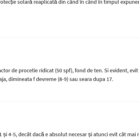
rotecție solară reaplicată din când în când în timpul expuneri
ctor de procetie ridicat (50 spf), fond de ten. Si evident, e
aja, dimineata f devreme (8-9) sau seara dupa 17.
11 și 4-5, decât dacă e absolut necesar și atunci evit cât mai