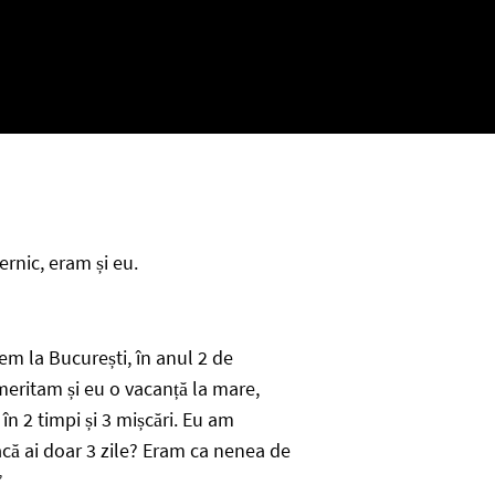
rnic, eram și eu.
sem la București, în anul 2 de
, meritam și eu o vacanță la mare,
în 2 timpi și 3 mișcări. Eu am
dacă ai doar 3 zile? Eram ca nenea de
”