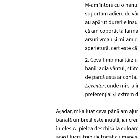
M-am întors cu o minună
suportam adiere de vânt
au apărut durerile ins
că am coborât la farma
arsuri vreau și mi-am 
sperietură, cert este c
Ceva timp mai târziu,
banii: adia vântul, stă
de parcă asta ar conta
, unde mi s-a 
Leventer
preferențial și extrem
Așadar, mi-a luat ceva până am ajun
banală umbrelă este inutilă, iar cre
înțeles că pielea deschisă la culoare
acest lucru trebuie tratat cu mare s