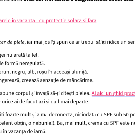
, iar mai jos îți spun ce ar trebui să îți ridice un 
er de piele
ei nu arată la fel.
de formă neregulată.
un, negru, alb, roșu în aceeași aluniță.
ângerează, creează senzație de mâncărime.
i spune corpul și învață să-ți citești pielea.
Ai aici un ghid prac
 orice ai de făcut azi și dă-l mai departe.
i foarte mult și a mă deconecta, niciodată cu SPF sub 50 pe 
xcelent obțin, o nebunie!). Ba, mai mult, crema cu SPF este nel
 în vacanța de iarnă.