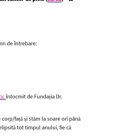
semn de întrebare:
tic
întocmit de Fundația Dr.
corp/față și stăm la soare ori până
ipsită tot timpul anului, fie că