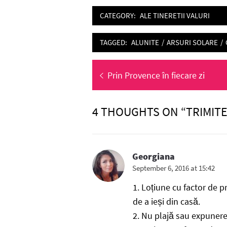
CATEGORY:
ALE TINERETII VALURI
TAGGED:
ALUNITE
/
ARSURI SOLARE
/
Post
Previous
Prin Provence în fiecare zi
navigation
post:
4 THOUGHTS ON “TRIMITE
Georgiana
September 6, 2016 at 15:42
1. Loțiune cu factor de p
de a ieși din casă.
2. Nu plajă sau expunere 