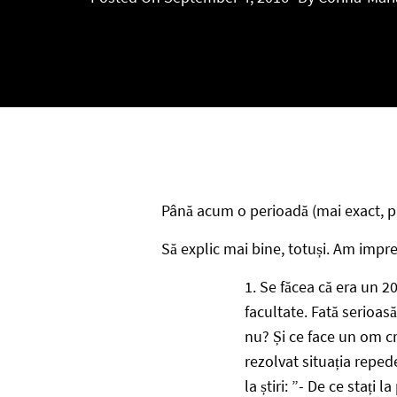
Până acum o perioadă (mai exact, pâ
Să explic mai bine, totuși. Am impresi
Se făcea că era un 20
facultate. Fată serioasă
nu? Și ce face un om cr
rezolvat situația reped
la știri: ”- De ce stați