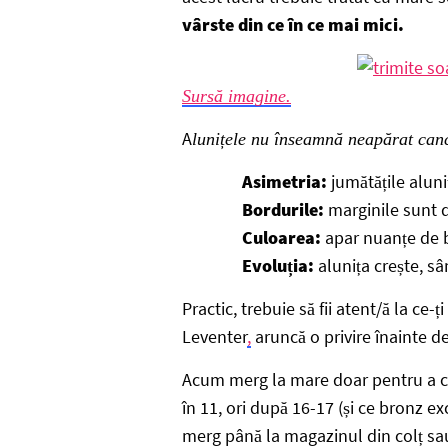
vârste din ce în ce mai mici.
Sursă imagine.
A
lunițele nu înseamnă neapărat canc
Asimetria:
jumătățile aluniț
Bordurile:
marginile sunt 
Culoarea:
apar nuanțe de br
Evoluția:
alunița crește, s
Practic, trebuie să fii atent/ă la ce-ț
Leventer
,
aruncă o privire înainte de
Acum merg la mare doar pentru a cit
în 11, ori după 16-17 (și ce bronz e
merg până la magazinul din colț sau