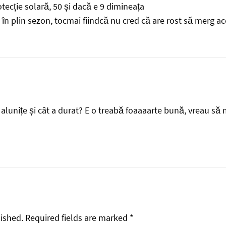
tecție solară, 50 și dacă e 9 dimineața
e în plin sezon, tocmai fiindcă nu cred că are rost să merg 
e alunițe și cât a durat? E o treabă foaaaarte bună, vreau să m
lished.
Required fields are marked
*