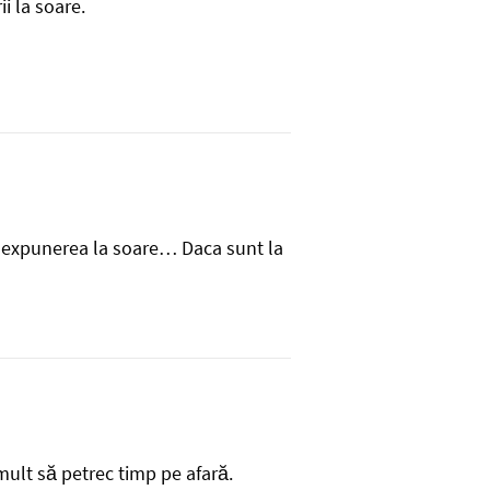
i la soare.
vit expunerea la soare… Daca sunt la
 mult să petrec timp pe afară.