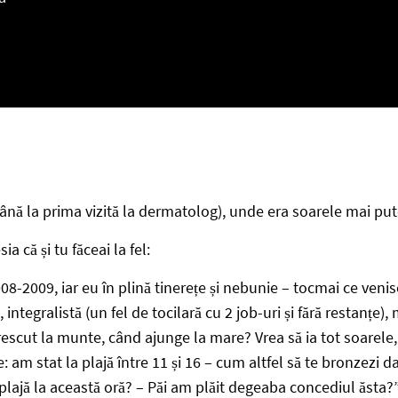
nă la prima vizită la dermatolog), unde era soarele mai pute
a că și tu făceai la fel:
08-2009, iar eu în plină tinerețe și nebunie – tocmai ce veni
, integralistă (un fel de tocilară cu 2 job-uri și fără restanțe)
escut la munte, când ajunge la mare? Vrea să ia tot soarele, 
e: am stat la plajă între 11 și 16 – cum altfel să te bronzezi 
 la plajă la această oră? – Păi am plăit degeaba concediul ăsta?