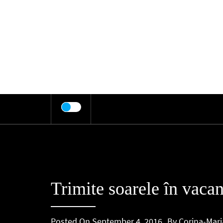
Skip
to
content
Trimite soarele în vacan
Posted On
September 4, 2016
By
Corina-Mari