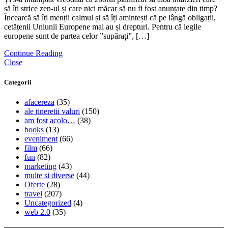
să îți strice zen-ul și care nici măcar să nu fi fost anunțate din timp?
Încearcă să îți menții calmul și să îți amintești că pe lângă obligații,
cetățenii Uniunii Europene mai au și drepturi. Pentru că legile
europene sunt de partea celor ”supărați”, […]
Continue Reading
Close
Categorii
afacereza
(35)
ale tineretii valuri
(150)
am fost acolo…
(38)
books
(13)
eveniment
(66)
film
(66)
fun
(82)
marketing
(43)
multe si diverse
(44)
Oferte
(28)
travel
(207)
Uncategorized
(4)
web 2.0
(35)