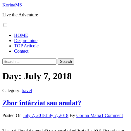
Skip
KorinaMS
to
Live the Adventure
content
Primary
HOME
Menu
Despre mine
TOP Articole
Contact
Search
for:
Day:
July 7, 2018
Category:
travel
Zbor întârziat sau anulat?
Posted On
July 7, 2018
July 7, 2018
By
Corina-Maria
1 Comment
Ți s-a întâmplat vreodată ca zborul planificat să aibă întârzieri care